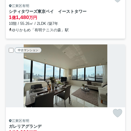
江東区有明
シティタワーズ東京ベイ イーストタワー
1
1,480
億
万円
10階 / 55.26㎡ / 2LDK /築7年
ゆりかもめ「有明テニスの森」駅
中古マンション
江東区有明
ガレリアグランデ