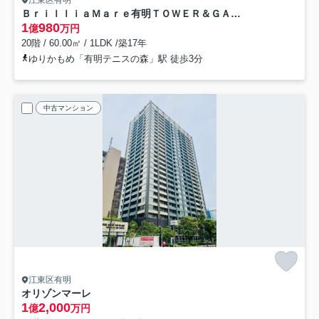
ＢｒｉｌｌｉａＭａｒｅ有明ＴＯＷＥＲ＆ＧＡＲＤＥＮ
1
980
億
万円
20階 / 60.00㎡ / 1LDK /築17年
ゆりかもめ「有明テニスの森」駅 徒歩3分
中古マンション
江東区有明
オリゾンマーレ
1
2,000
億
万円