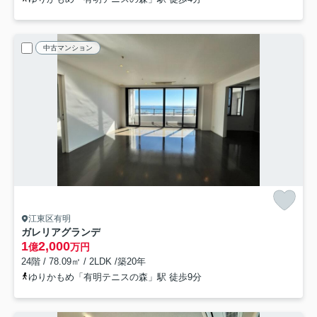
中古マンション
江東区有明
ガレリアグランデ
1
2,000
億
万円
24階 / 78.09㎡ / 2LDK /築20年
ゆりかもめ「有明テニスの森」駅 徒歩9分