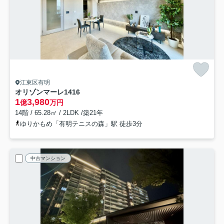
江東区有明
オリゾンマーレ
1416
1
3,980
億
万円
14階 / 65.28㎡ / 2LDK /築21年
ゆりかもめ「有明テニスの森」駅 徒歩3分
中古マンション