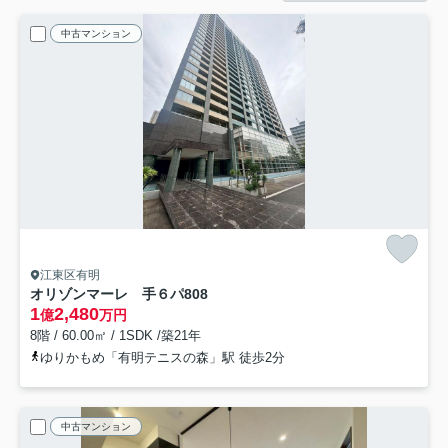
中古マンション
江東区有明
オリゾンマーレ 手６パ
808
1
2,480
億
万円
8階 / 60.00㎡ / 1SDK /築21年
ゆりかもめ「有明テニスの森」駅 徒歩2分
中古マンション