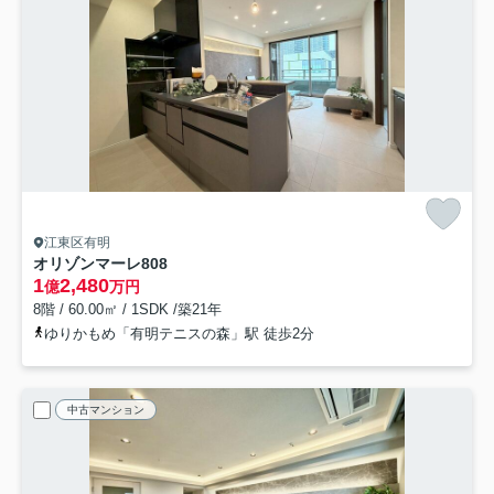
江東区有明
オリゾンマーレ
808
1
2,480
億
万円
8階 / 60.00㎡ / 1SDK /築21年
ゆりかもめ「有明テニスの森」駅 徒歩2分
中古マンション