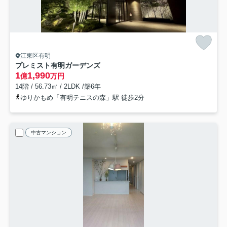
江東区有明
プレミスト有明ガーデンズ
1
1,990
億
万円
14階 / 56.73㎡ / 2LDK /築6年
ゆりかもめ「有明テニスの森」駅 徒歩2分
中古マンション