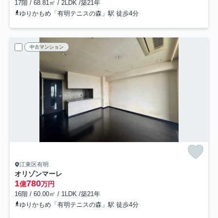
17階 / 68.81㎡ / 2LDK /築21年
ゆりかもめ「有明テニスの森」駅 徒歩4分
中古マンション
江東区有明
オリゾンマーレ
1
780
億
万円
16階 / 60.00㎡ / 1LDK /築21年
ゆりかもめ「有明テニスの森」駅 徒歩4分