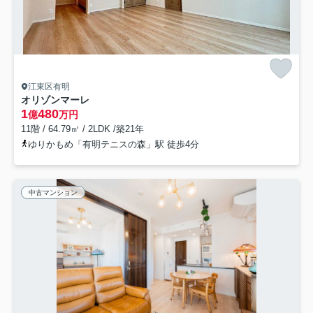
江東区有明
オリゾンマーレ
1
480
億
万円
11階 / 64.79㎡ / 2LDK /築21年
ゆりかもめ「有明テニスの森」駅 徒歩4分
中古マンション