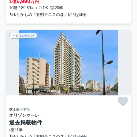
1
6,990
億
万円
10階 / 89.69㎡ / 2LDK /築20年
ゆりかもめ「有明テニスの森」駅 徒歩8分
中古マンション
江東区有明
オリゾンマーレ
過去掲載物件
/築21年
ゆりかもめ「有明テニスの森」駅 徒歩4分