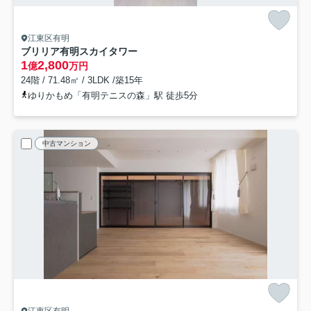
江東区有明
ブリリア有明スカイタワー
1
2,800
億
万円
24階 / 71.48㎡ / 3LDK /築15年
ゆりかもめ「有明テニスの森」駅 徒歩5分
中古マンション
江東区有明