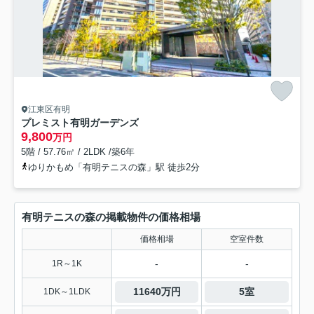
江東区有明
プレミスト有明ガーデンズ
9,800
万円
5階 / 57.76㎡ / 2LDK /築6年
ゆりかもめ「有明テニスの森」駅 徒歩2分
有明テニスの森の掲載物件の価格相場
価格相場
空室件数
-
-
1R～1K
11640万円
5室
1DK～1LDK