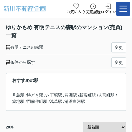
お気に入り
閲覧履歴
ログイン
ゆりかもめ 有明テニスの森駅のマンション(売買)
一覧
有明テニスの森駅
変更
条件から探す
変更
おすすめの駅
月島駅
/
勝どき駅
/
八丁堀駅
/
豊洲駅
/
新富町駅
/
人形町駅
/
築地駅
/
門前仲町駅
/
浅草駅
/
清澄白河駅
20
件