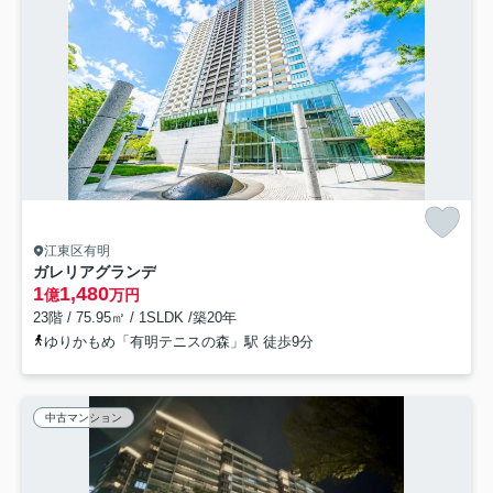
江東区有明
ガレリアグランデ
1
1,480
億
万円
23階 / 75.95㎡ / 1SLDK /築20年
ゆりかもめ「有明テニスの森」駅 徒歩9分
中古マンション