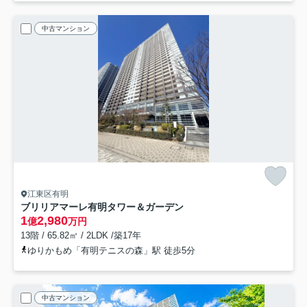
中古マンション
江東区有明
ブリリアマーレ有明タワー＆ガーデン
1
2,980
億
万円
13階 / 65.82㎡ / 2LDK /築17年
ゆりかもめ「有明テニスの森」駅 徒歩5分
中古マンション