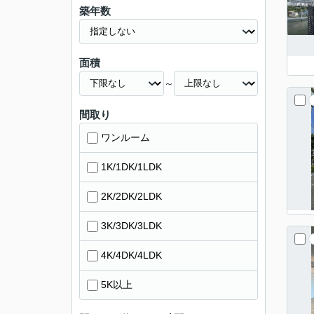
築年数
面積
～
間取り
ワンルーム
1K/1DK/1LDK
2K/2DK/2LDK
3K/3DK/3LDK
4K/4DK/4LDK
5K以上