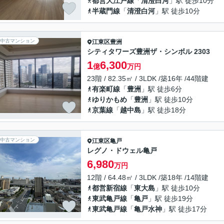
都営大江戸線
「
清澄白河
」駅 徒歩10分
半蔵門線
「
清澄白河
」駅 徒歩10分
中古マンション
江東区
豊洲
シティタワーズ豊洲ザ・シンボル 2303
1
6,300
億
万円
23階 / 82.35㎡ / 3LDK /築16年 /44階建
有楽町線
「
豊洲
」駅 徒歩6分
ゆりかもめ
「
豊洲
」駅 徒歩10分
京葉線
「
越中島
」駅 徒歩18分
中古マンション
江東区
亀戸
レグノ・ドウェル亀戸
6,980
万円
12階 / 64.48㎡ / 3LDK /築18年 /14階建
都営新宿線
「
東大島
」駅 徒歩10分
東武亀戸線
「
亀戸
」駅 徒歩19分
東武亀戸線
「
亀戸水神
」駅 徒歩17分