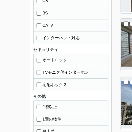
CS
BS
CATV
インターネット対応
セキュリティ
オートロック
TVモニタ付インターホン
宅配ボックス
その他
2階以上
1階の物件
最上階