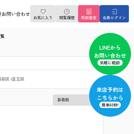
要
お問い合わせ
お気に入り
閲覧履歴
売却査定
会員ログイン
一覧
LINE
から
お問い合わせ
気軽に相談!
田谷区
/
足立区
来店予約
は
こちらから
簡単60秒!