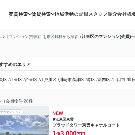
売買検索
賃貸検索
地域活動の記録
スタッフ紹介
会社概
江東区のマンション(売買)
へ
【マンション(売買)】を市区町村から探す
すすめのエリア
央区
/
江東区
/
台東区
/
江戸川区
/
川崎市高津区
/
港区
/
葛飾区
/
川口市
/
世
件（会員物件 28件）
中古マンション
NEW
江東区
東雲
プラウドタワー東雲キャナルコート
1
3,000
億
万円