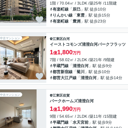
1階 / 70.04㎡ / 3LDK /築25年 /11階建
有楽町線
「
辰巳
」駅 徒歩10分
りんかい線
「
東雲
」駅 徒歩15分
有楽町線
「
豊洲
」駅 徒歩23分
中古マンション
江東区
白河
イーストコモンズ清澄白河パークフラッツ
1
1,800
億
万円
7階 / 58.02㎡ / 2LDK /築21年 /9階建
半蔵門線
「
清澄白河
」駅 徒歩9分
都営新宿線
「
菊川
」駅 徒歩10分
都営大江戸線
「
清澄白河
」駅 徒歩14分
中古マンション
江東区
佐賀
パークホームズ清澄白河
1
1,990
億
万円
9階 / 54.65㎡ / 2LDK /築11年 /15階建
半蔵門線
「
水天宮前
」駅 徒歩9分