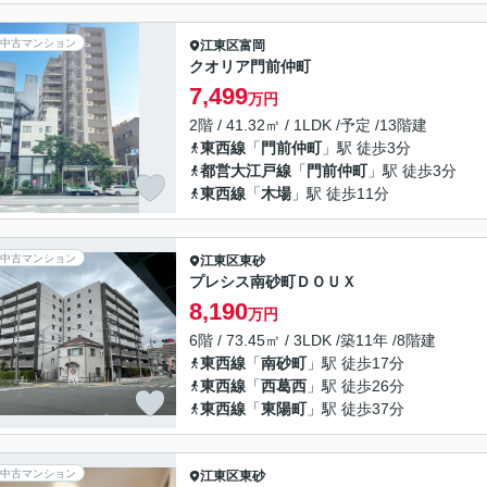
中古マンション
江東区
富岡
クオリア門前仲町
7,499
万円
2階 / 41.32㎡ / 1LDK /予定 /13階建
東西線
「
門前仲町
」駅 徒歩3分
都営大江戸線
「
門前仲町
」駅 徒歩3分
東西線
「
木場
」駅 徒歩11分
中古マンション
江東区
東砂
プレシス南砂町ＤＯＵＸ
8,190
万円
6階 / 73.45㎡ / 3LDK /築11年 /8階建
東西線
「
南砂町
」駅 徒歩17分
東西線
「
西葛西
」駅 徒歩26分
東西線
「
東陽町
」駅 徒歩37分
中古マンション
江東区
東砂