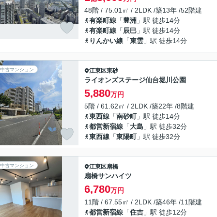
48階 / 75.01㎡ / 2LDK /築13年 /52階建
有楽町線
「
豊洲
」駅 徒歩14分
有楽町線
「
辰巳
」駅 徒歩14分
りんかい線
「
東雲
」駅 徒歩14分
中古マンション
江東区
東砂
ライオンズステージ仙台堀川公園
5,880
万円
5階 / 61.62㎡ / 2LDK /築22年 /8階建
東西線
「
南砂町
」駅 徒歩14分
都営新宿線
「
大島
」駅 徒歩32分
東西線
「
東陽町
」駅 徒歩32分
中古マンション
江東区
扇橋
扇橋サンハイツ
6,780
万円
11階 / 67.55㎡ / 2LDK /築46年 /11階建
都営新宿線
「
住吉
」駅 徒歩12分