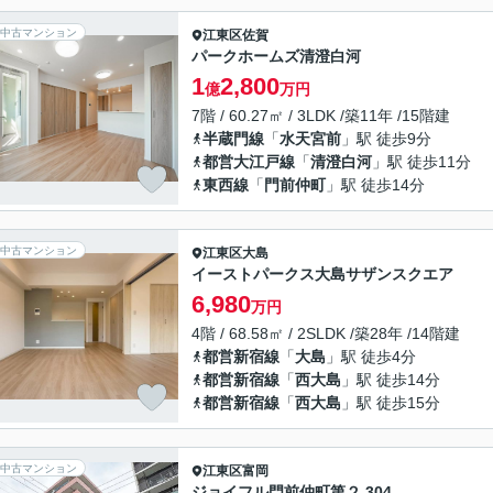
中古マンション
江東区
佐賀
パークホームズ清澄白河
1
2,800
億
万円
7階 / 60.27㎡ / 3LDK /築11年 /15階建
半蔵門線
「
水天宮前
」駅 徒歩9分
都営大江戸線
「
清澄白河
」駅 徒歩11分
東西線
「
門前仲町
」駅 徒歩14分
中古マンション
江東区
大島
イーストパークス大島サザンスクエア
6,980
万円
4階 / 68.58㎡ / 2SLDK /築28年 /14階建
都営新宿線
「
大島
」駅 徒歩4分
都営新宿線
「
西大島
」駅 徒歩14分
都営新宿線
「
西大島
」駅 徒歩15分
中古マンション
江東区
富岡
ジョイフル門前仲町第２ 304