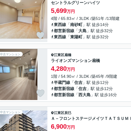
セントラルグリーンハイツ
5,699
万円
4階 / 65.83㎡ / 3LDK /築51年 /13階建
東西線
「
南砂町
」駅 徒歩14分
都営新宿線
「
大島
」駅 徒歩32分
東西線
「
東陽町
」駅 徒歩32分
中古マンション
江東区
扇橋
ライオンズマンション扇橋
4,280
万円
1階 / 54.90㎡ / 3LDK /築45年 /9階建
半蔵門線
「
住吉
」駅 徒歩12分
都営新宿線
「
住吉
」駅 徒歩12分
都営新宿線
「
西大島
」駅 徒歩16分
中古マンション
江東区
辰巳
Ａ－フロントステージメイツＴＡＴＳＵＭ
6,900
万円