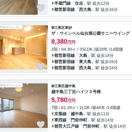
半蔵門線
「
住吉
」駅 徒歩12分
都営新宿線
「
西大島
」駅 徒歩16分
中古マンション
江東区
東砂
ザ・ウインベル仙台堀公園サニーウイング
8,380
万円
2階 / 94.30㎡ / 3SLDK /築28年 /14階建
都営新宿線
「
大島
」駅 徒歩14分
都営新宿線
「
東大島
」駅 徒歩16分
都営新宿線
「
西大島
」駅 徒歩24分
中古マンション
江東区
越中島
越中島三丁目ハイツ３号棟
5,780
万円
7階 / 61.29㎡ / 2LDK /築46年 /14階建
京葉線
「
越中島
」駅 徒歩11分
東西線
「
門前仲町
」駅 徒歩14分
都営大江戸線
「
門前仲町
」駅 徒歩14分