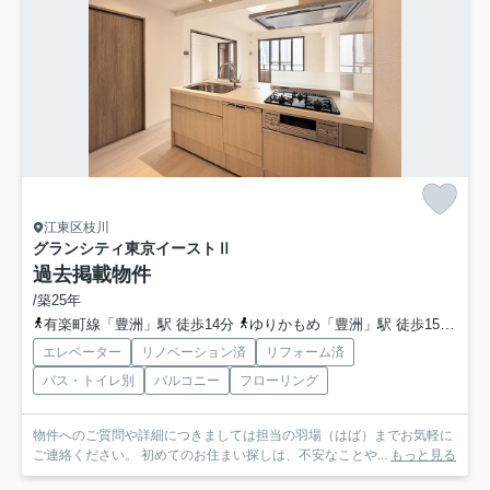
江東区枝川
グランシティ東京イーストⅡ
過去掲載物件
/築25年
有楽町線「豊洲」駅 徒歩14分
ゆりかもめ「豊洲」駅 徒歩15分
東
エレベーター
リノベーション済
リフォーム済
バス・トイレ別
バルコニー
フローリング
物件へのご質問や詳細につきましては担当の羽場（はば）までお気軽に
ご連絡ください。 初めてのお住まい探しは、不安なことや...
もっと見る