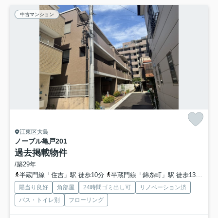
中古マンション
江東区大島
ノーブル亀戸
201
過去掲載物件
/築29年
半蔵門線「住吉」駅 徒歩10分
半蔵門線「錦糸町」駅 徒歩13分
東
陽当り良好
角部屋
24時間ゴミ出し可
リノベーション済
バス・トイレ別
フローリング