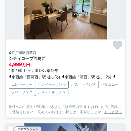
江戸川区西葛西
シティコープ西葛西
4,999
万円
1階 / 69.12㎡ / 3LDK /築43年
東西線「西葛西」駅 徒歩5分
東西線「葛西」駅 徒歩12分
都営新宿
エレベーター
リノベーション済
バス・トイレ別
バルコニー
フローリング
システムキッチン
物件へのご質問や詳細につきましては担当の羽場（はば）までお気軽に
ご連絡ください。 初めてのお住まい探しは、不安なことや...
もっと見る
中古マンション