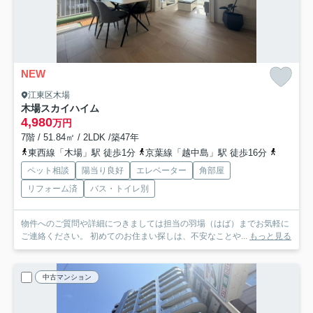
NEW
江東区木場
木場スカイハイム
4,980
万円
7階 / 51.84㎡ / 2LDK /築47年
東西線「木場」駅 徒歩1分
京葉線「越中島」駅 徒歩16分
半蔵門線
ペット相談
陽当り良好
エレベーター
角部屋
リフォーム済
バス・トイレ別
物件へのご質問や詳細につきましては担当の羽場（はば）までお気軽に
ご連絡ください。 初めてのお住まい探しは、不安なことや...
もっと見る
中古マンション