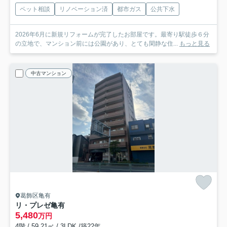
ペット相談
リノベーション済
都市ガス
公共下水
2026年6月に新規リフォームが完了したお部屋です。最寄り駅徒歩６分
の立地で、マンション前には公園があり、とても閑静な住...
もっと見る
中古マンション
葛飾区亀有
リ・プレゼ亀有
5,480
万円
4階 / 59.21㎡ / 3LDK /築22年