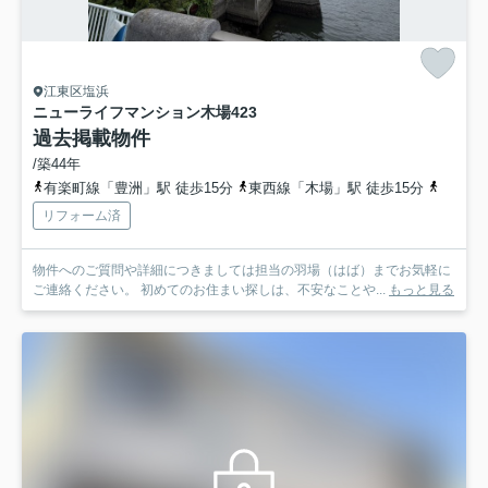
江東区塩浜
ニューライフマンション木場
423
過去掲載物件
/築44年
有楽町線「豊洲」駅 徒歩15分
東西線「木場」駅 徒歩15分
京葉線
リフォーム済
物件へのご質問や詳細につきましては担当の羽場（はば）までお気軽に
ご連絡ください。 初めてのお住まい探しは、不安なことや...
もっと見る