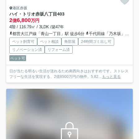
港区赤坂
ハイ・トリオ赤坂八丁目
403
2
6,800
億
万円
4階 / 116.79㎡ / 3LDK /築47年
都営大江戸線「青山一丁目」駅 徒歩6分
千代田線「乃木坂」駅 徒歩7分
ペット飼育可
ペット相談
角部屋
24時間ゴミ出し可
リノベーション済
リフォーム済
ペット可
日が当たる明るい生活が送れるため南西向きはおすすめです。ストレス
フリーな生活を実現する、2億8500万円の物件。5.82...
もっと見る