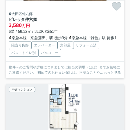
大田区仲六郷
ビレッタ仲六郷
3,580
万円
6階 / 58.32㎡ / 3LDK /築51年
京急本線「京急蒲田」駅 徒歩9分
京急本線「雑色」駅 徒歩10分
京
陽当り良好
エレベーター
角部屋
リフォーム済
バス・トイレ別
バルコニー
物件へのご質問や詳細につきましては担当の羽場（はば）までお気軽に
ご連絡ください。 初めてのお住まい探しは、不安なことや...
もっと見る
中古マンション