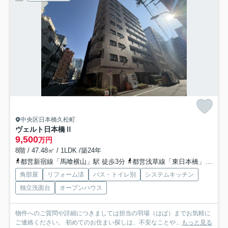
中央区日本橋久松町
ヴェルト日本橋Ⅱ
9,500
万円
8階 / 47.48㎡ / 1LDK /築24年
都営新宿線「馬喰横山」駅 徒歩3分
都営浅草線「東日本橋」駅 徒歩3分
角部屋
リフォーム済
バス・トイレ別
システムキッチン
独立洗面台
オープンハウス
物件へのご質問や詳細につきましては担当の羽場（はば）までお気軽に
ご連絡ください。 初めてのお住まい探しは、不安なことや...
もっと見る