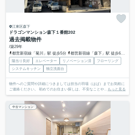
江東区森下
ドラゴンマンション森下１番館
202
過去掲載物件
/築29年
都営新宿線「菊川」駅 徒歩5分
都営新宿線「森下」駅 徒歩6分
半
陽当り良好
エレベーター
リノベーション済
フローリング
システムキッチン
独立洗面台
物件へのご質問や詳細につきましては担当の羽場（はば）までお気軽に
ご連絡ください。 初めてのお住まい探しは、不安なことや...
もっと見る
中古マンション