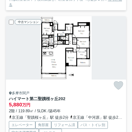
る
中古マンション
多摩市関戸
ハイマート第二聖蹟桜ヶ丘
202
5,880
万円
2階 / 119.89㎡ / 5LDK /築45年
京王線「聖蹟桜ヶ丘」駅 徒歩2分
京王線「中河原」駅 徒歩20分
京
エレベーター
角部屋
リフォーム済
バス・トイレ別