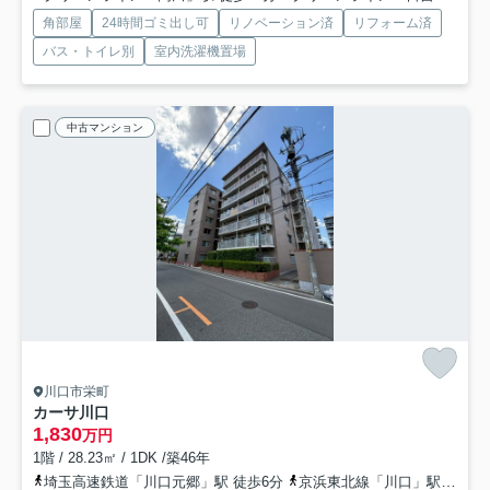
角部屋
24時間ゴミ出し可
リノベーション済
リフォーム済
バス・トイレ別
室内洗濯機置場
中古マンション
川口市栄町
カーサ川口
1,830
万円
1階 / 28.23㎡ / 1DK /築46年
埼玉高速鉄道「川口元郷」駅 徒歩6分
京浜東北線「川口」駅 徒歩13分