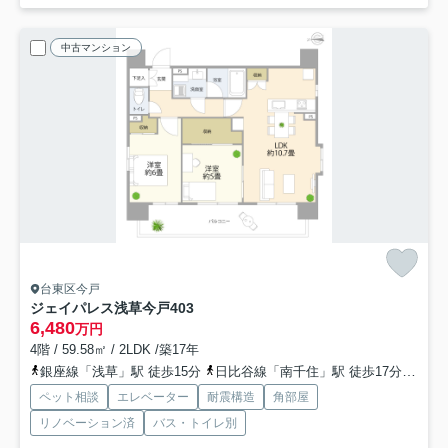
中古マンション
台東区今戸
ジェイパレス浅草今戸
403
6,480
万円
4階 / 59.58㎡ / 2LDK /築17年
銀座線「浅草」駅 徒歩15分
日比谷線「南千住」駅 徒歩17分
都営
ペット相談
エレベーター
耐震構造
角部屋
リノベーション済
バス・トイレ別