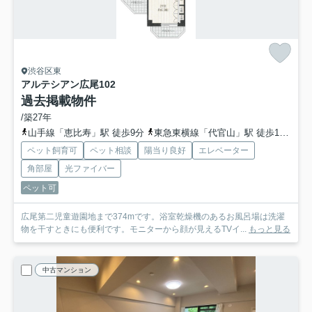
渋谷区東
アルテシアン広尾
102
過去掲載物件
/築27年
山手線「恵比寿」駅 徒歩9分
東急東横線「代官山」駅 徒歩14分
日
ペット飼育可
ペット相談
陽当り良好
エレベーター
角部屋
光ファイバー
ペット可
広尾第二児童遊園地まで374mです。浴室乾燥機のあるお風呂場は洗濯
物を干すときにも便利です。モニターから顔が見えるTVイ...
もっと見る
中古マンション