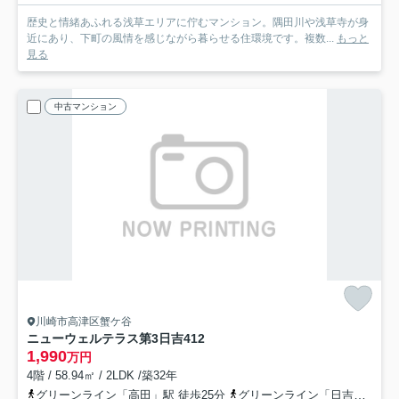
歴史と情緒あふれる浅草エリアに佇むマンション。隅田川や浅草寺が身
近にあり、下町の風情を感じながら暮らせる住環境です。複数...
もっと
見る
中古マンション
川崎市高津区蟹ケ谷
ニューウェルテラス第3日吉
412
1,990
万円
4階 / 58.94㎡ / 2LDK /築32年
グリーンライン「高田」駅 徒歩25分
グリーンライン「日吉本町」駅 徒歩26分