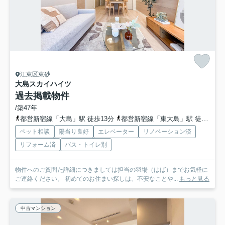
江東区東砂
大島スカイハイツ
過去掲載物件
/築47年
都営新宿線「大島」駅 徒歩13分
都営新宿線「東大島」駅 徒歩16分
ペット相談
陽当り良好
エレベーター
リノベーション済
リフォーム済
バス・トイレ別
物件へのご質問た詳細につきましては担当の羽場（はば）までお気軽に
ご連絡ください。 初めてのお住まい探しは、不安なことや...
もっと見る
中古マンション