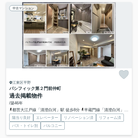
中古マンション
江東区平野
パシフィック第２門前仲町
過去掲載物件
/築46年
都営大江戸線「清澄白河」駅 徒歩8分
半蔵門線「清澄白河」駅 徒歩8分
陽当り良好
エレベーター
リノベーション済
リフォーム済
バス・トイレ別
バルコニー