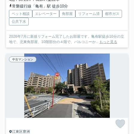
常磐緩行線「亀有」駅 徒歩10分
ペット相談
エレベーター
角部屋
リフォーム済
都市ガス
公共下水
2026年7月に新規リフォーム完了したお部屋です。亀有駅徒歩10分の立
地で、北東角部屋、10階部分の４階で、バルコニーか...
もっと見る
中古マンション
江東区豊洲