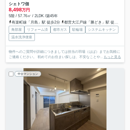
シェトワ佃
8,498
万円
5階 / 57.76㎡ / 2LDK /築45年
有楽町線「月島」駅 徒歩2分
都営大江戸線「勝どき」駅 徒歩12分
角部屋
リフォーム済
都市ガス
駐輪場
システムキッチン
温水洗浄便座
物件へのご質問や詳細につきましては担当の羽場（はば）までお気軽に
ご連絡ください。 初めてのお住まい探しは、不安なことや...
もっと見る
中古マンション