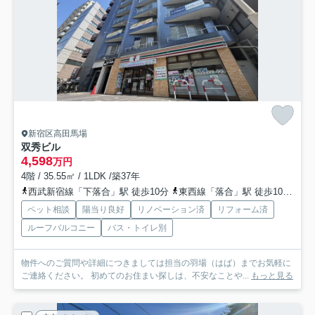
新宿区高田馬場
双秀ビル
4,598
万円
4階 / 35.55㎡ / 1LDK /築37年
西武新宿線「下落合」駅 徒歩10分
東西線「落合」駅 徒歩10分
山
ペット相談
陽当り良好
リノベーション済
リフォーム済
ルーフバルコニー
バス・トイレ別
物件へのご質問や詳細につきましては担当の羽場（はば）までお気軽に
ご連絡ください。 初めてのお住まい探しは、不安なことや...
もっと見る