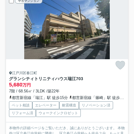
中古マンション
江戸川区春江町
グランシティトリニティハウス瑞江
703
5,680
万円
7階 / 68.56㎡ / 3LDK /築22年
都営新宿線「瑞江」駅 徒歩15分
都営新宿線「篠崎」駅 徒歩19分
ペット相談
エレベーター
耐震構造
リノベーション済
リフォーム済
ウォークインクロゼット
本物件の詳細ページをご覧いただき、誠にありがとうございます。 本物
件は区立春江中学校に隣接し、区立春江小学校へも徒歩２分...
もっと見