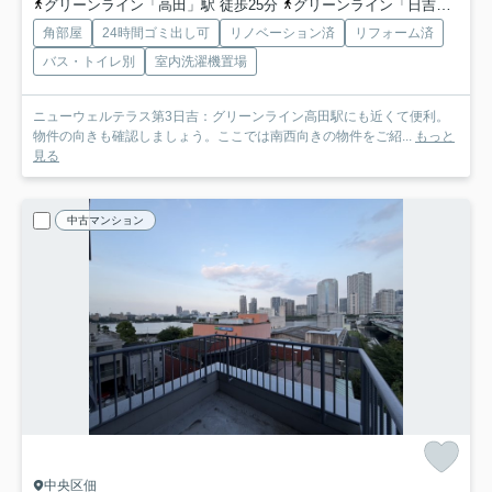
グリーンライン「高田」駅 徒歩25分
グリーンライン「日吉本町」駅 徒歩26分
角部屋
24時間ゴミ出し可
リノベーション済
リフォーム済
バス・トイレ別
室内洗濯機置場
ニューウェルテラス第3日吉：グリーンライン高田駅にも近くて便利。
物件の向きも確認しましょう。ここでは南西向きの物件をご紹...
もっと
見る
中古マンション
中央区佃