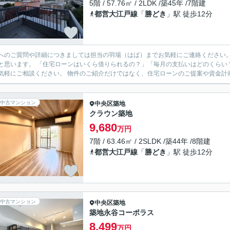
5階 / 57.76㎡ / 2LDK /築45年 /7階建
都営大江戸線
「
勝どき
」駅 徒歩12分
のご質問や詳細につきましては担当の羽場（はば）までお気軽にご連絡ください。 初めてのお住まい探しは、不安なことや分からないことも
借りられるの？」「毎月の支払いはどのくらい？」「諸費用って何がかかるの？」など、どんな些細なことで
もお気軽にご相談ください。 物件のご紹介だけではなく、住宅ローンのご提案
中古マンション
中央区
築地
クラウン築地
9,680
万円
7階 / 63.46㎡ / 2SLDK /築44年 /8階建
都営大江戸線
「
勝どき
」駅 徒歩12分
中古マンション
中央区
築地
築地永谷コーポラス
8,499
万円