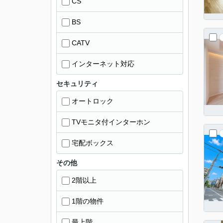
CS
BS
CATV
インターネット対応
セキュリティ
オートロック
TVモニタ付インターホン
宅配ボックス
その他
2階以上
1階の物件
最上階