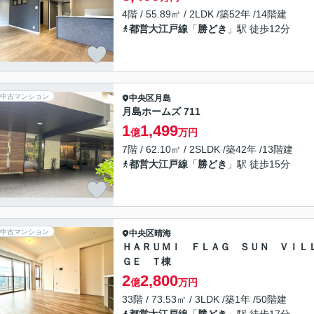
4階 / 55.89㎡ / 2LDK /築52年 /14階建
都営大江戸線
「
勝どき
」駅 徒歩12分
中古マンション
中央区
月島
月島ホームズ 711
1
1,499
億
万円
7階 / 62.10㎡ / 2SLDK /築42年 /13階建
都営大江戸線
「
勝どき
」駅 徒歩15分
中古マンション
中央区
晴海
ＨＡＲＵＭＩ ＦＬＡＧ ＳＵＮ ＶＩＬ
ＧＥ Ｔ棟
2
2,800
億
万円
33階 / 73.53㎡ / 3LDK /築1年 /50階建