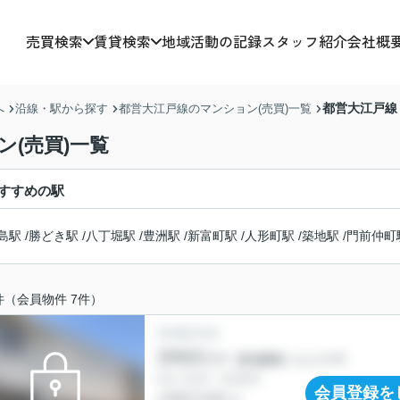
売買検索
賃貸検索
地域活動の記録
スタッフ紹介
会社概
都営大江戸線
へ
沿線・駅から探す
都営大江戸線のマンション(売買)一覧
(売買)一覧
すすめの駅
島駅
/
勝どき駅
/
八丁堀駅
/
豊洲駅
/
新富町駅
/
人形町駅
/
築地駅
/
門前仲町
件（会員物件 7件）
会員登録を