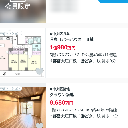
会員限定
中古マンション
中央区
月島
月島リバーハウス Ｂ棟
1
980
億
万円
5階 / 76.37㎡ / 3LDK /築43年 /11階建
都営大江戸線
「
勝どき
」駅 徒歩9分
中古マンション
中央区
築地
クラウン築地
9,680
万円
7階 / 63.46㎡ / 2SLDK /築44年 /8階建
都営大江戸線
「
勝どき
」駅 徒歩12分