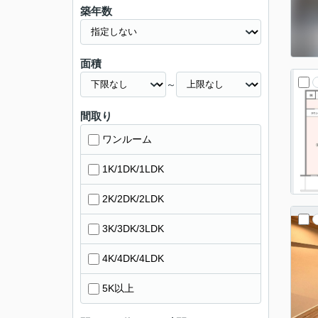
築年数
面積
～
間取り
ワンルーム
1K/1DK/1LDK
2K/2DK/2LDK
3K/3DK/3LDK
4K/4DK/4LDK
5K以上