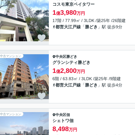
コスモ東京ベイタワー
1
3,980
億
万円
17階 / 77.99㎡ / 3LDK /築25年 /26階建
都営大江戸線
「
勝どき
」駅 徒歩9分
中古マンション
中央区
勝どき
グランシティ勝どき
1
2,800
億
万円
6階 / 63.83㎡ / 3LDK /築25年 /9階建
都営大江戸線
「
勝どき
」駅 徒歩4分
中古マンション
中央区
佃
シェトワ佃
8,498
万円