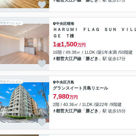
都営大江戸線
「
勝どき
」駅 徒歩17分
中古マンション
中央区
晴海
ＨＡＲＵＭＩ ＦＬＡＧ ＳＵＮ ＶＩＬ
ＧＥ Ｔ棟
1
1,500
億
万円
16階 / 49.38㎡ / 1LDK /築1年未満 /50階建
都営大江戸線
「
勝どき
」駅 徒歩17分
中古マンション
中央区
月島
グランスイート月島リエール
7,980
万円
2階 / 40.36㎡ / 1LDK /築22年 /9階建
都営大江戸線
「
勝どき
」駅 徒歩15分