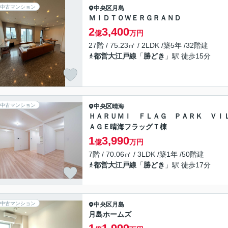
中古マンション
中央区
月島
ＭＩＤＴＯＷＥＲＧＲＡＮＤ
2
3,400
億
万円
27階 / 75.23㎡ / 2LDK /築5年 /32階建
都営大江戸線
「
勝どき
」駅 徒歩15分
中古マンション
中央区
晴海
ＨＡＲＵＭＩ ＦＬＡＧ ＰＡＲＫ ＶＩ
ＡＧＥ晴海フラッグＴ棟
1
3,990
億
万円
7階 / 70.06㎡ / 3LDK /築1年 /50階建
都営大江戸線
「
勝どき
」駅 徒歩17分
中古マンション
中央区
月島
月島ホームズ