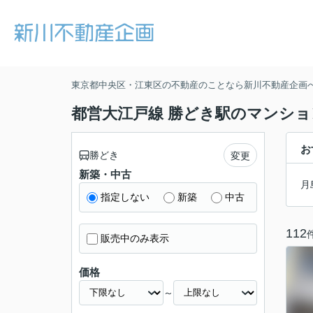
東京都中央区・江東区の不動産のことなら新川不動産企画
都営大江戸線 勝どき駅のマンション
お
勝どき
変更
新築・中古
月
指定しない
新築
中古
112
販売中のみ表示
価格
～