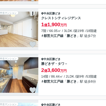
中古マンション
中央区
勝どき
クレストシティレジデンス
1
1,900
億
万円
7階 / 66.05㎡ / 3LDK /築19年 /18階建
都営大江戸線
「
勝どき
」駅 徒歩7分
中古マンション
中央区
勝どき
勝どきザ・タワ－
2
3,600
億
万円
14階 / 86.44㎡ / 2LDK /築9年 /53階建
都営大江戸線
「
勝どき
」駅 徒歩8分
中古マンション
中央区
勝どき