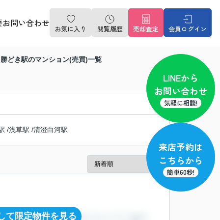
要
お問い合わせ
お気に入り
閲覧履歴
売却査定
会員ログイン
 勝どき駅のマンション(売買)一覧
LINE
から
お問い合わせ
気軽に相談!
駅
/
浅草駅
/
清澄白河駅
来店予約
は
こちらから
簡単60秒!
して限定物件を見る