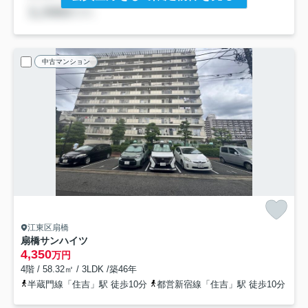
中古マンション
江東区扇橋
扇橋サンハイツ
4,350
万円
4階 / 58.32㎡ / 3LDK /築46年
半蔵門線「住吉」駅 徒歩10分
都営新宿線「住吉」駅 徒歩10分