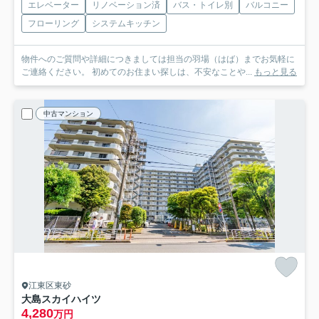
エレベーター
リノベーション済
バス・トイレ別
バルコニー
フローリング
システムキッチン
物件へのご質問や詳細につきましては担当の羽場（はば）までお気軽に
ご連絡ください。 初めてのお住まい探しは、不安なことや...
もっと見る
中古マンション
江東区東砂
大島スカイハイツ
4,280
万円