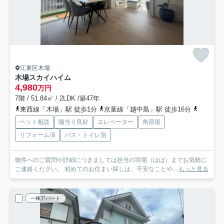
江東区木場
木場スカイハイム
4,980
万円
7階 / 51.84㎡ / 2LDK /築47年
東西線「木場」駅 徒歩1分
京葉線「越中島」駅 徒歩16分
半蔵門線
ペット相談
陽当り良好
エレベーター
角部屋
リフォーム済
バス・トイレ別
物件へのご質問や詳細につきましては担当の羽場（はば）までお気軽に
ご連絡ください。 初めてのお住まい探しは、不安なことや...
もっと見る
一棟アパート