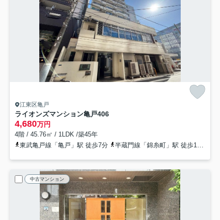
江東区亀戸
ライオンズマンション亀戸
406
4,680
万円
4階 / 45.76㎡ / 1LDK /築45年
東武亀戸線「亀戸」駅 徒歩7分
半蔵門線「錦糸町」駅 徒歩12分
中古マンション