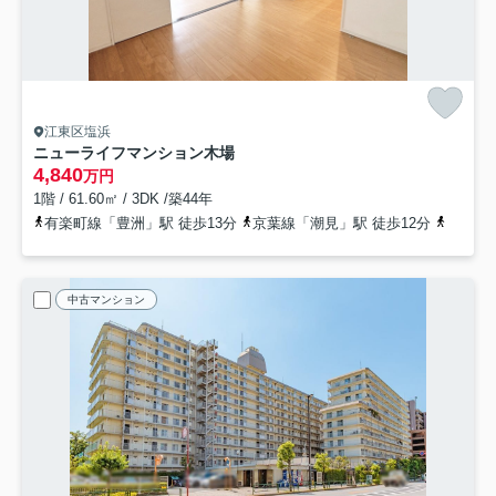
江東区塩浜
ニューライフマンション木場
4,840
万円
1階 / 61.60㎡ / 3DK /築44年
有楽町線「豊洲」駅 徒歩13分
京葉線「潮見」駅 徒歩12分
東西線
中古マンション