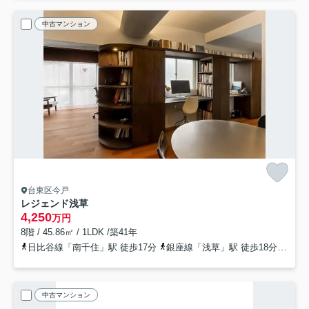
中古マンション
台東区今戸
レジェンド浅草
4,250
万円
8階 / 45.86㎡ / 1LDK /築41年
日比谷線「南千住」駅 徒歩17分
銀座線「浅草」駅 徒歩18分
日比
中古マンション