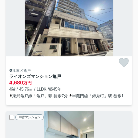
江東区亀戸
ライオンズマンション亀戸
4,680
万円
4階 / 45.76㎡ / 1LDK /築45年
東武亀戸線「亀戸」駅 徒歩7分
半蔵門線「錦糸町」駅 徒歩12分
中古マンション