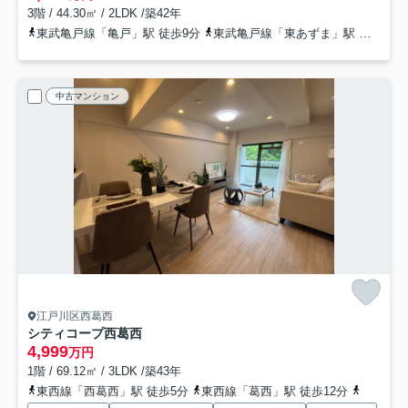
3階 / 44.30㎡ / 2LDK /築42年
東武亀戸線「亀戸」駅 徒歩9分
東武亀戸線「東あずま」駅 徒歩9分
中古マンション
江戸川区西葛西
シティコープ西葛西
4,999
万円
1階 / 69.12㎡ / 3LDK /築43年
東西線「西葛西」駅 徒歩5分
東西線「葛西」駅 徒歩12分
都営新宿