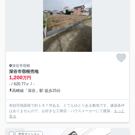
深谷市宿根
深谷市宿根売地
1,200
万円
- / 620.77㎡ / -
高崎線「深谷」駅 徒歩25分
有効宅地面積で約１８７坪ある、とてもゆとりある敷地です。建築条件
はありませんので、お好きな工務店・ハウスメーカーにて建築...
もっと
見る
中古マンション