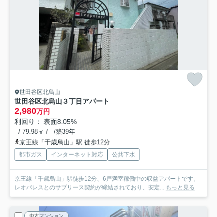
世田谷区北烏山
世田谷区北烏山３丁目アパート
2,980
万円
利回り： 表面8.05%
- / 79.98㎡ / - /築39年
京王線「千歳烏山」駅 徒歩12分
都市ガス
インターネット対応
公共下水
京王線「千歳烏山」駅徒歩12分、6戸満室稼働中の収益アパートです。
レオパレスとのサブリース契約が締結されており、安定...
もっと見る
中古マンション