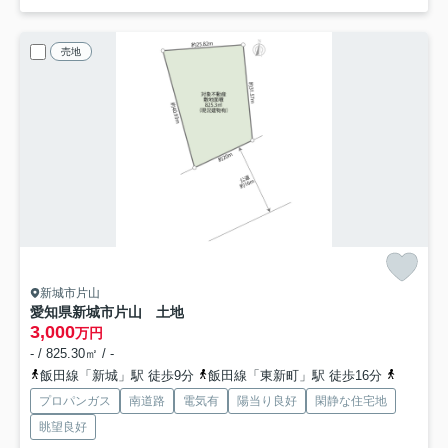
売地
新城市片山
愛知県新城市片山 土地
3,000
万円
- / 825.30㎡ / -
飯田線「新城」駅 徒歩9分
飯田線「東新町」駅 徒歩16分
飯田線「
プロパンガス
南道路
電気有
陽当り良好
閑静な住宅地
眺望良好