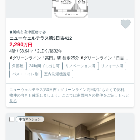
川崎市高津区蟹ケ谷
ニューウェルテラス第3日吉
412
2,290
万円
4階 / 58.94㎡ / 2LDK /築32年
グリーンライン「高田」駅 徒歩25分
グリーンライン「日吉本町」駅 徒歩26分
角部屋
24時間ゴミ出し可
リノベーション済
リフォーム済
バス・トイレ別
室内洗濯機置場
ニューウェルテラス第3日吉：グリーンライン高田駅にも近くて便利。
物件の向きも確認しましょう。ここでは南西向きの物件をご紹...
もっと
見る
中古マンション