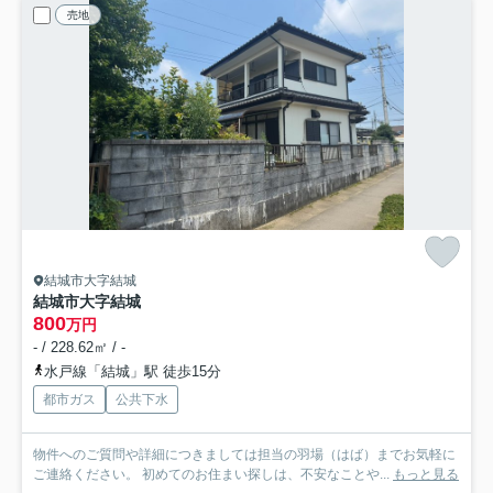
売地
結城市大字結城
結城市大字結城
800
万円
- / 228.62㎡ / -
水戸線「結城」駅 徒歩15分
都市ガス
公共下水
物件へのご質問や詳細につきましては担当の羽場（はば）までお気軽に
ご連絡ください。 初めてのお住まい探しは、不安なことや...
もっと見る