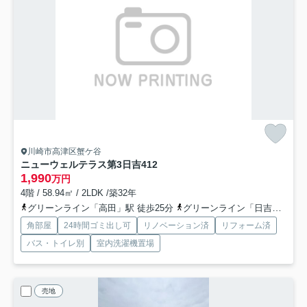
川崎市高津区蟹ケ谷
ニューウェルテラス第3日吉
412
1,990
万円
4階 / 58.94㎡ / 2LDK /築32年
グリーンライン「高田」駅 徒歩25分
グリーンライン「日吉本町」駅 徒歩26分
角部屋
24時間ゴミ出し可
リノベーション済
リフォーム済
バス・トイレ別
室内洗濯機置場
売地