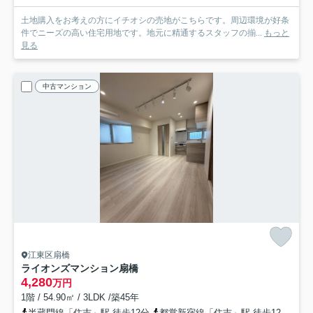
土地購入をお考えの方にイチオシの売地がこちらです。周辺環境が好条
件でニーズの高い住宅用地です。地元に精通するスタッフの揃...
もっと
見る
中古マンション
江東区扇橋
ライオンズマンション扇橋
4,280
万円
1階 / 54.90㎡ / 3LDK /築45年
半蔵門線「住吉」駅 徒歩12分
都営新宿線「住吉」駅 徒歩12分
都