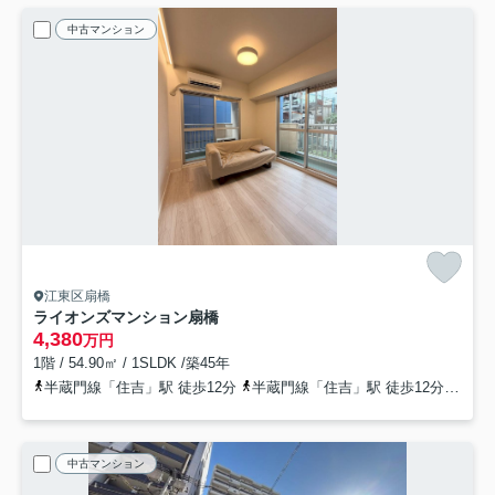
中古マンション
江東区扇橋
ライオンズマンション扇橋
4,380
万円
1階 / 54.90㎡ / 1SLDK /築45年
半蔵門線「住吉」駅 徒歩12分
半蔵門線「住吉」駅 徒歩12分
都営
中古マンション