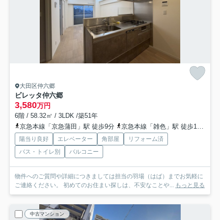
大田区仲六郷
ビレッタ仲六郷
3,580
万円
6階 / 58.32㎡ / 3LDK /築51年
京急本線「京急蒲田」駅 徒歩9分
京急本線「雑色」駅 徒歩10分
京
陽当り良好
エレベーター
角部屋
リフォーム済
バス・トイレ別
バルコニー
物件へのご質問や詳細につきましては担当の羽場（はば）までお気軽に
ご連絡ください。 初めてのお住まい探しは、不安なことや...
もっと見る
中古マンション