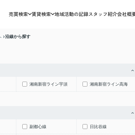
売買検索
賃貸検索
地域活動の記録
スタッフ紹介
会社概
沿線から探す
へ
湘南新宿ライン宇須
湘南新宿ライン高海
副都心線
日比谷線