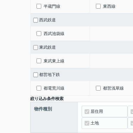
半蔵門線
東西線
西武鉄道
西武池袋線
東武鉄道
東武東上線
都営地下鉄
都電荒川線
都営浅草線
絞り込み条件検索
物件種別
居住用
土地