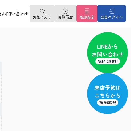
要
お問い合わせ
お気に入り
閲覧履歴
売却査定
会員ログイン
LINE
から
お問い合わせ
気軽に相談!
来店予約
は
こちらから
簡単60秒!