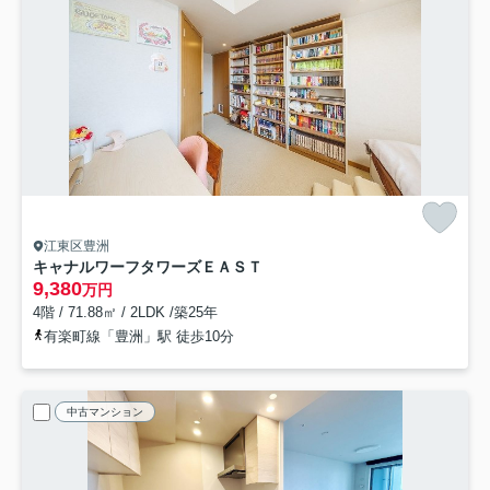
江東区豊洲
キャナルワーフタワーズＥＡＳＴ
9,380
万円
4階 / 71.88㎡ / 2LDK /築25年
有楽町線「豊洲」駅 徒歩10分
中古マンション