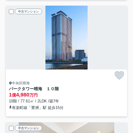
中古マンション
中央区晴海
パークタワー晴海 １０階
1
4,980
億
万円
10階 / 77.61㎡ / 2LDK /築7年
有楽町線「豊洲」駅 徒歩15分
中古マンション