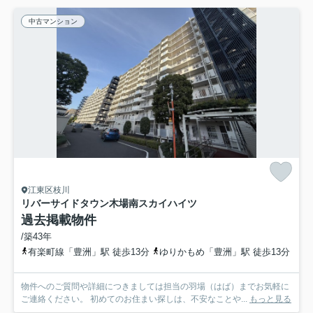
中古マンション
江東区枝川
リバーサイドタウン木場南スカイハイツ
過去掲載物件
/築43年
有楽町線「豊洲」駅 徒歩13分
ゆりかもめ「豊洲」駅 徒歩13分
物件へのご質問や詳細につきましては担当の羽場（はば）までお気軽に
ご連絡ください。 初めてのお住まい探しは、不安なことや...
もっと見る