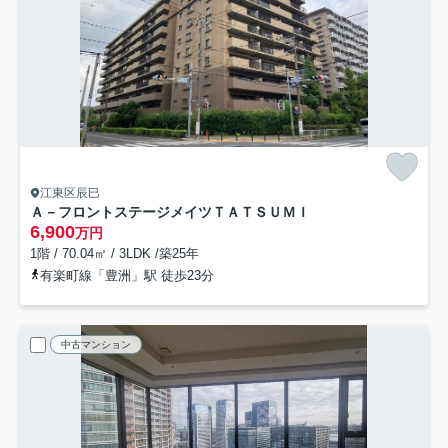
江東区辰巳
Ａ－フロントステージメイツＴＡＴＳＵＭＩ
6,900
万円
1階 / 70.04㎡ / 3LDK /築25年
有楽町線「豊洲」駅 徒歩23分
中古マンション