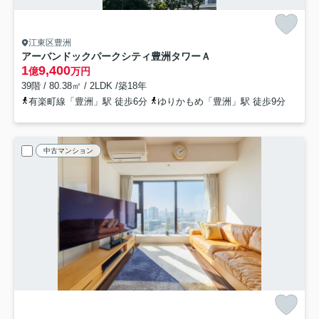
江東区豊洲
アーバンドックパークシティ豊洲タワーＡ
1
9,400
億
万円
39階 / 80.38㎡ / 2LDK /築18年
有楽町線「豊洲」駅 徒歩6分
ゆりかもめ「豊洲」駅 徒歩9分
中古マンション