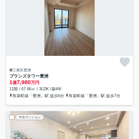
江東区豊洲
ブランズタワー豊洲
1
7,980
億
万円
11階 / 67.66㎡ / 3LDK /築4年
有楽町線「豊洲」駅 徒歩6分
有楽町線「豊洲」駅 徒歩7分
中古マンション