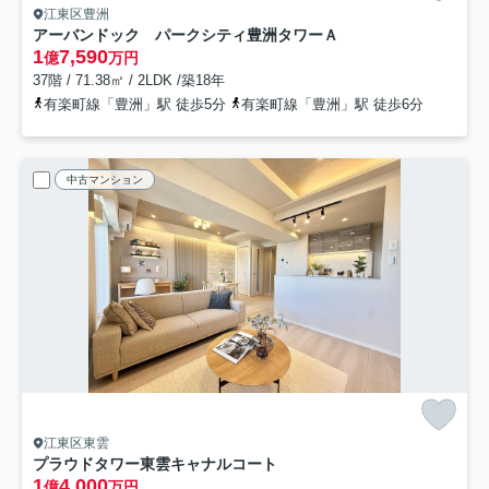
江東区豊洲
アーバンドック パークシティ豊洲タワーＡ
1
7,590
億
万円
37階 / 71.38㎡ / 2LDK /築18年
有楽町線「豊洲」駅 徒歩5分
有楽町線「豊洲」駅 徒歩6分
中古マンション
江東区東雲
プラウドタワー東雲キャナルコート
1
4,000
億
万円