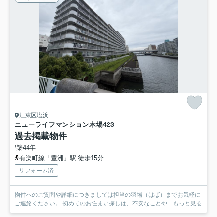
江東区塩浜
ニューライフマンション木場
423
過去掲載物件
/築44年
有楽町線「豊洲」駅 徒歩15分
リフォーム済
物件へのご質問や詳細につきましては担当の羽場（はば）までお気軽に
ご連絡ください。 初めてのお住まい探しは、不安なことや...
もっと見る