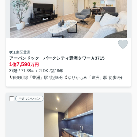
江東区豊洲
アーバンドック パークシティ豊洲タワーＡ
3715
1
7,590
億
万円
37階 / 71.38㎡ / 2LDK /築18年
有楽町線「豊洲」駅 徒歩6分
ゆりかもめ「豊洲」駅 徒歩9分
中古マンション