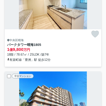
中央区晴海
パークタワー晴海
1805
1
9,800
億
万円
18階 / 78.67㎡ / 2SLDK /築7年
有楽町線「豊洲」駅 徒歩12分
中古マンション