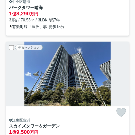
中央区晴海
パークタワー晴海
1
8,290
億
万円
31階 / 70.53㎡ / 3LDK /築7年
有楽町線「豊洲」駅 徒歩15分
中古マンション
江東区豊洲
スカイズタワー＆ガーデン
1
9,500
億
万円