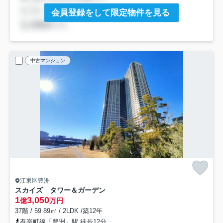
会員登録をして限定物件を見る
中古マンション
江東区豊洲
スカイズ タワー＆ガーデン
1
3,050
億
万円
37階 / 59.89㎡ / 2LDK /築12年
有楽町線「豊洲」駅 徒歩12分