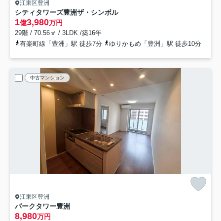
江東区豊洲
シティタワーズ豊洲ザ・シンボル
1
3,980
億
万円
29階 / 70.56㎡ / 3LDK /築16年
有楽町線「豊洲」駅 徒歩7分
ゆりかもめ「豊洲」駅 徒歩10分
中古マンション
江東区豊洲
パークタワー豊洲
8,980
万円