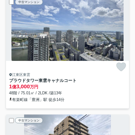
中古マンション
江東区東雲
プラウドタワー東雲キャナルコート
1
3,000
億
万円
48階 / 75.01㎡ / 2LDK /築13年
有楽町線「豊洲」駅 徒歩14分
中古マンション