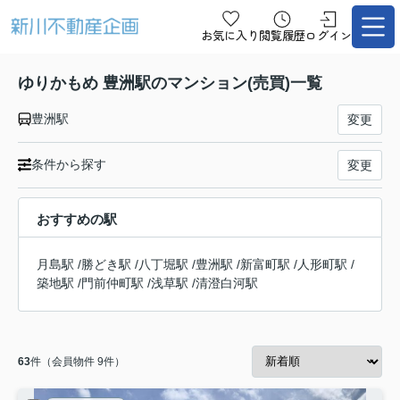
お気に入り
閲覧履歴
ログイン
ゆりかもめ 豊洲駅のマンション(売買)一覧
豊洲駅
変更
条件から探す
変更
おすすめの駅
月島駅
/
勝どき駅
/
八丁堀駅
/
豊洲駅
/
新富町駅
/
人形町駅
/
築地駅
/
門前仲町駅
/
浅草駅
/
清澄白河駅
63
件（会員物件 9件）