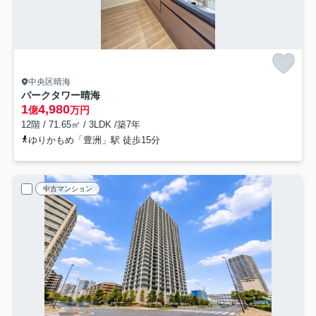
中央区晴海
パークタワー晴海
1
4,980
億
万円
12階 / 71.65㎡ / 3LDK /築7年
ゆりかもめ「豊洲」駅 徒歩15分
中古マンション