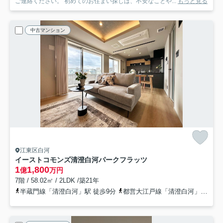
ご連絡ください。 初めてのお住まい探しは、不安なことや...
もっと見る
中古マンション
江東区白河
イーストコモンズ清澄白河パークフラッツ
1
1,800
億
万円
7階 / 58.02㎡ / 2LDK /築21年
半蔵門線「清澄白河」駅 徒歩9分
都営大江戸線「清澄白河」駅 徒歩14分