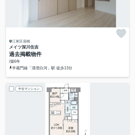
江東区扇橋
メイツ深川住吉
過去掲載物件
/築6年
半蔵門線「清澄白河」駅 徒歩13分
中古マンション