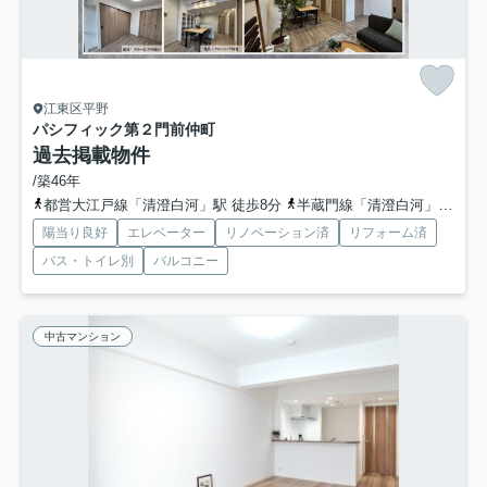
江東区平野
パシフィック第２門前仲町
過去掲載物件
/築46年
都営大江戸線「清澄白河」駅 徒歩8分
半蔵門線「清澄白河」駅 徒歩8分
陽当り良好
エレベーター
リノベーション済
リフォーム済
バス・トイレ別
バルコニー
中古マンション