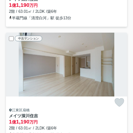
1
1,190
億
万円
2階 / 63.01㎡ / 2LDK /築6年
半蔵門線「清澄白河」駅 徒歩13分
中古マンション
江東区扇橋
メイツ深川住吉
1
1,190
億
万円
2階 / 63.01㎡ / 2LDK /築6年