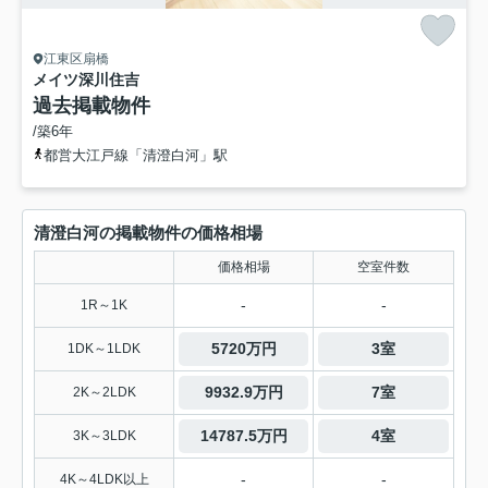
江東区扇橋
メイツ深川住吉
過去掲載物件
/築6年
都営大江戸線「清澄白河」駅
清澄白河の掲載物件の価格相場
価格相場
空室件数
-
-
1R～1K
5720万円
3室
1DK～1LDK
9932.9万円
7室
2K～2LDK
14787.5万円
4室
3K～3LDK
-
-
4K～4LDK以上