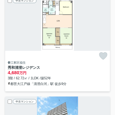
中古マンション
江東区福住
秀和清澄レジデンス
4,680
万円
3階 / 62.72㎡ / 1LDK /築52年
都営大江戸線「清澄白河」駅 徒歩9分
中古マンション