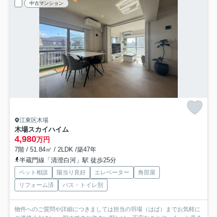
中古マンション
江東区木場
木場スカイハイム
4,980
万円
7階 / 51.84㎡ / 2LDK /築47年
半蔵門線「清澄白河」駅 徒歩25分
ペット相談
陽当り良好
エレベーター
角部屋
リフォーム済
バス・トイレ別
物件へのご質問や詳細につきましては担当の羽場（はば）までお気軽に