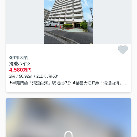
江東区深川
清澄ハイツ
4,580
万円
2階 / 56.92㎡ / 2LDK /築53年
半蔵門線「清澄白河」駅 徒歩7分
都営大江戸線「清澄白河」駅 徒歩7分