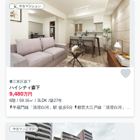
中古マンション
江東区森下
ハイシティ森下
9,480
万円
6階 / 59.16㎡ / 3LDK /築27年
半蔵門線「清澄白河」駅 徒歩5分
都営大江戸線「清澄白河」駅 徒歩5分
中古マンション