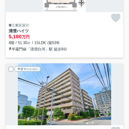
江東区深川
清澄ハイツ
5,180
万円
4階 / 51.30㎡ / 1SLDK /築53年
半蔵門線「清澄白河」駅 徒歩8分
中古マンション