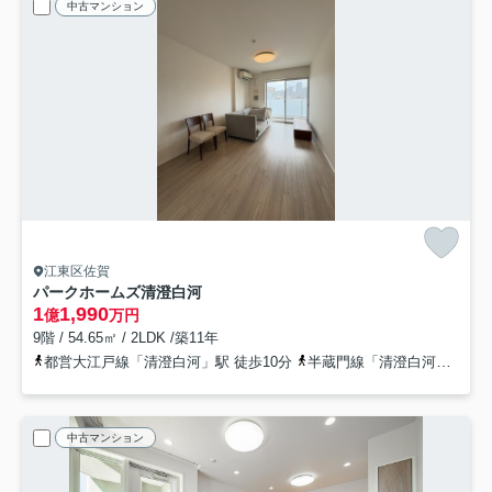
中古マンション
江東区佐賀
パークホームズ清澄白河
1
1,990
億
万円
9階 / 54.65㎡ / 2LDK /築11年
都営大江戸線「清澄白河」駅 徒歩10分
半蔵門線「清澄白河」駅 徒歩10分
中古マンション