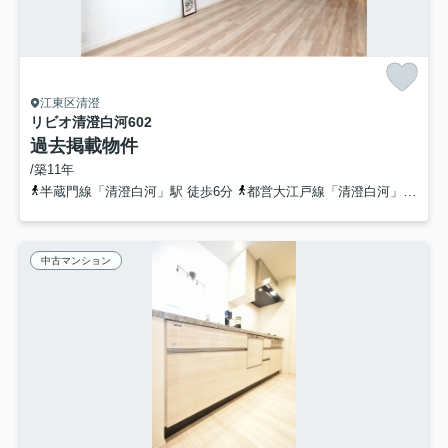
江東区清澄
リビオ清澄白河
602
過去掲載物件
/築11年
半蔵門線「清澄白河」駅 徒歩6分
都営大江戸線「清澄白河」駅
中古マンション