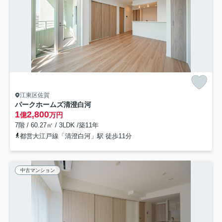
江東区佐賀
パークホームズ清澄白河
1
2,800
億
万円
7階 / 60.27㎡ / 3LDK /築11年
都営大江戸線「清澄白河」駅 徒歩11分
中古マンション