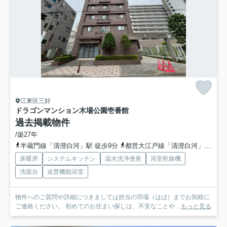
江東区三好
ドラゴンマンション木場公園壱番館
過去掲載物件
/築27年
半蔵門線「清澄白河」駅 徒歩9分
都営大江戸線「清澄白河」駅 徒歩9分
床暖房
システムキッチン
温水洗浄便座
浴室乾燥機
洗面台
追焚機能浴室
物件へのご質問や詳細につきましては担当の羽場（はば）までお気軽に
ご連絡ください。 初めてのお住まい探しは、不安なことや...
もっと見る