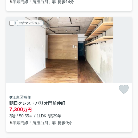
半蔵門線「清澄白河」駅 徒歩14分
中古マンション
江東区福住
朝日クレス・パリオ門前仲町
7,300
万円
3階 / 50.55㎡ / 1LDK /築29年
半蔵門線「清澄白河」駅 徒歩9分