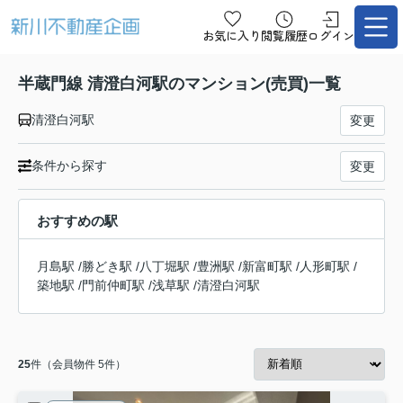
お気に入り
閲覧履歴
ログイン
半蔵門線 清澄白河駅のマンション(売買)一覧
清澄白河駅
変更
条件から探す
変更
おすすめの駅
月島駅
/
勝どき駅
/
八丁堀駅
/
豊洲駅
/
新富町駅
/
人形町駅
/
築地駅
/
門前仲町駅
/
浅草駅
/
清澄白河駅
25
件（会員物件 5件）