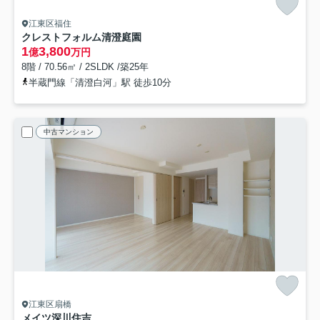
江東区福住
クレストフォルム清澄庭園
1
3,800
億
万円
8階 / 70.56㎡ / 2SLDK /築25年
半蔵門線「清澄白河」駅 徒歩10分
中古マンション
江東区扇橋
メイツ深川住吉