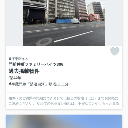
江東区冬木
門前仲町ファミリーハイツ
306
過去掲載物件
/築44年
半蔵門線「清澄白河」駅 徒歩11分
物件へのご質問や詳細につきましては担当の羽場（はば）までお気軽に
ご連絡ください。 初めてのお住まい探しは、不安なことや...
もっと見る