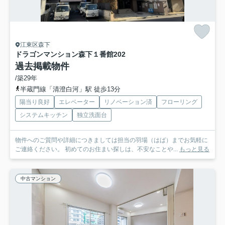
江東区森下
ドラゴンマンション森下１番館
202
過去掲載物件
/築29年
半蔵門線「清澄白河」駅 徒歩13分
陽当り良好
エレベーター
リノベーション済
フローリング
システムキッチン
独立洗面台
物件へのご質問や詳細につきましては担当の羽場（はば）までお気軽に
ご連絡ください。 初めてのお住まい探しは、不安なことや...
もっと見る
中古マンション