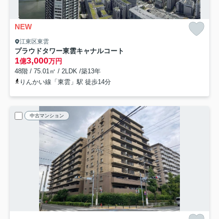
NEW
江東区東雲
プラウドタワー東雲キャナルコート
1
3,000
億
万円
48階 / 75.01㎡ / 2LDK /築13年
りんかい線「東雲」駅 徒歩14分
中古マンション