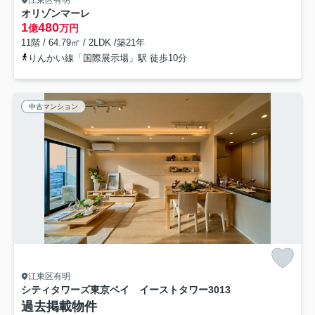
オリゾンマーレ
1
480
億
万円
11階 / 64.79㎡ / 2LDK /築21年
りんかい線「国際展示場」駅 徒歩10分
中古マンション
江東区有明
シティタワーズ東京ベイ イーストタワー
3013
過去掲載物件