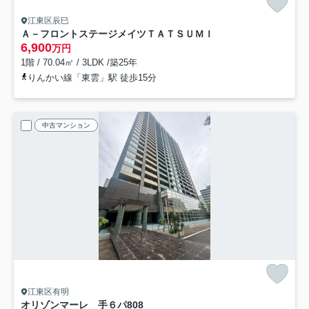
江東区辰巳
Ａ－フロントステージメイツＴＡＴＳＵＭＩ
6,900
万円
1階 / 70.04㎡ / 3LDK /築25年
りんかい線「東雲」駅 徒歩15分
中古マンション
江東区有明
オリゾンマーレ 手６パ
808