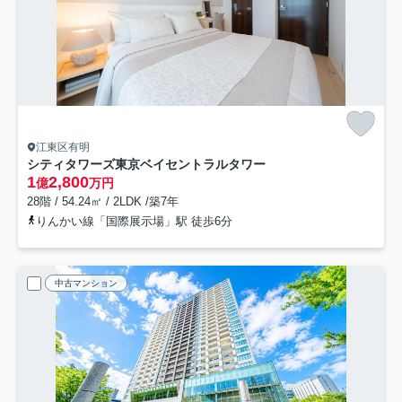
江東区有明
シティタワーズ東京ベイセントラルタワー
1
2,800
億
万円
28階 / 54.24㎡ / 2LDK /築7年
りんかい線「国際展示場」駅 徒歩6分
中古マンション