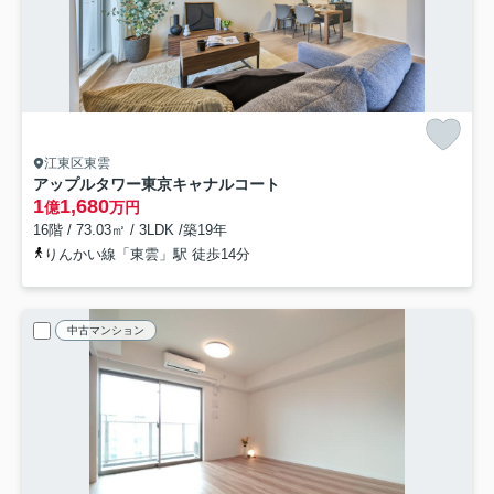
江東区東雲
アップルタワー東京キャナルコート
1
1,680
億
万円
16階 / 73.03㎡ / 3LDK /築19年
りんかい線「東雲」駅 徒歩14分
中古マンション