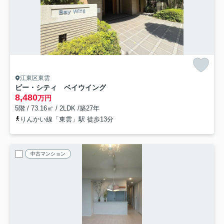
江東区東雲
ビー・シティ ベイウイング
8,480
万円
5階 / 73.16㎡ / 2LDK /築27年
りんかい線「東雲」駅 徒歩13分
中古マンション