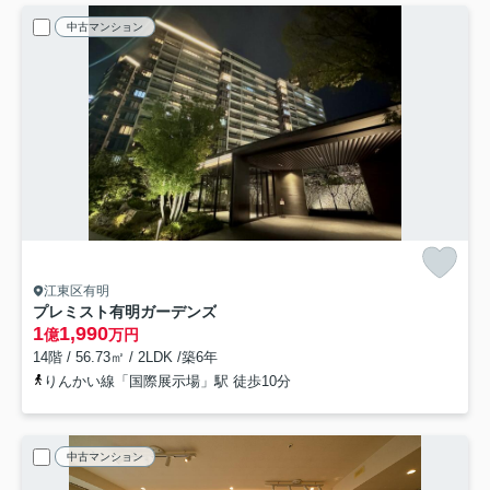
中古マンション
江東区有明
プレミスト有明ガーデンズ
1
1,990
億
万円
14階 / 56.73㎡ / 2LDK /築6年
りんかい線「国際展示場」駅 徒歩10分
中古マンション