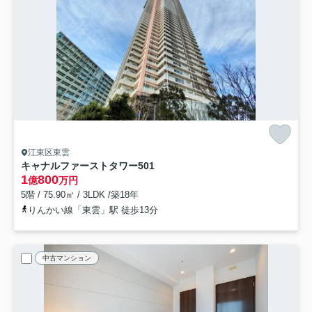
江東区東雲
キャナルファーストタワー
501
1
800
億
万円
5階 / 75.90㎡ / 3LDK /築18年
りんかい線「東雲」駅 徒歩13分
中古マンション