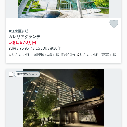
江東区有明
ガレリアグランデ
1
1,570
億
万円
23階 / 75.95㎡ / 1SLDK /築20年
りんかい線「国際展示場」駅 徒歩13分
りんかい線「東雲」駅
中古マンション