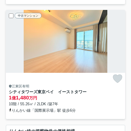
中古マンション
江東区有明
シティタワーズ東京ベイ イーストタワー
1
1,480
億
万円
10階 / 55.26㎡ / 2LDK /築7年
りんかい線「国際展示場」駅 徒歩6分