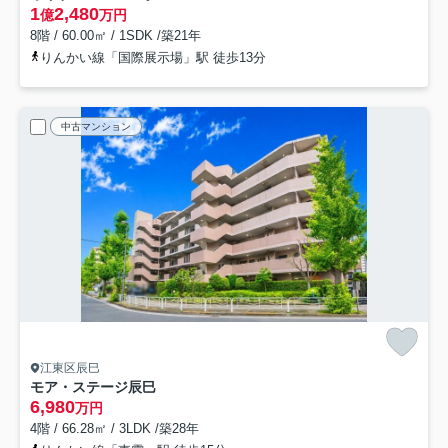
1
2,480
億
万円
8階 / 60.00㎡ / 1SDK /築21年
りんかい線「国際展示場」駅 徒歩13分
中古マンション
江東区辰巳
モア・ステージ辰巳
6,980
万円
4階 / 66.28㎡ / 3LDK /築28年