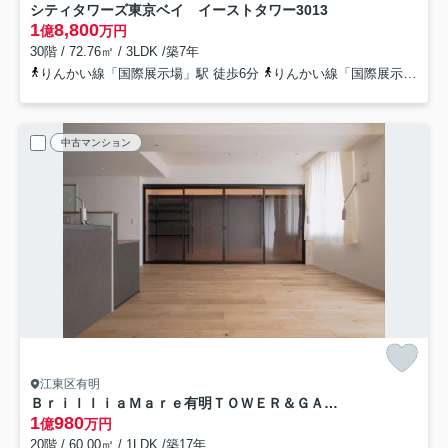
シティタワーズ東京ベイ イーストタワー
3013
1
8,800
億
万円
30階 / 72.76㎡ / 3LDK /築7年
りんかい線「国際展示場」駅 徒歩6分
りんかい線「国際展示場」駅 徒歩5分
中古マンション
江東区有明
ＢｒｉｌｌｉａＭａｒｅ有明ＴＯＷＥＲ＆ＧＡＲＤＥＮ
1
980
億
万円
20階 / 60.00㎡ / 1LDK /築17年