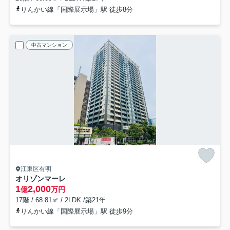
りんかい線「国際展示場」駅 徒歩8分
中古マンション
江東区有明
オリゾンマーレ
1
2,000
億
万円
17階 / 68.81㎡ / 2LDK /築21年
りんかい線「国際展示場」駅 徒歩9分