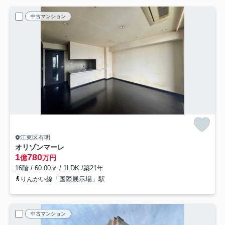
中古マンション
江東区有明
オリゾンマーレ
1
780
億
万円
16階 / 60.00㎡ / 1LDK /築21年
りんかい線「国際展示場」駅
中古マンション