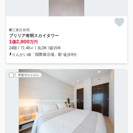
江東区有明
ブリリア有明スカイタワー
1
2,800
億
万円
24階 / 71.48㎡ / 3LDK /築15年
りんかい線「国際展示場」駅 徒歩9分
中古マンション