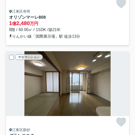
江東区有明
オリゾンマーレ
808
1
2,480
億
万円
8階 / 60.00㎡ / 1SDK /築21年
りんかい線「国際展示場」駅 徒歩13分
中古マンション
江東区新砂