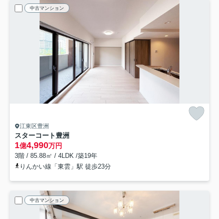
中古マンション
江東区豊洲
スターコート豊洲
1
4,990
億
万円
3階 / 85.88㎡ / 4LDK /築19年
りんかい線「東雲」駅 徒歩23分
中古マンション