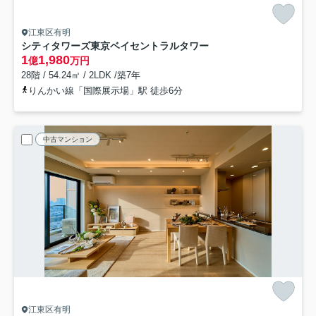
江東区有明
シティタワーズ東京ベイセントラルタワー
1
1,980
億
万円
28階 / 54.24㎡ / 2LDK /築7年
りんかい線「国際展示場」駅 徒歩6分
中古マンション
江東区有明