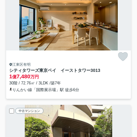
江東区有明
シティタワーズ東京ベイ イーストタワー
3013
1
7,480
億
万円
30階 / 72.76㎡ / 3LDK /築7年
りんかい線「国際展示場」駅 徒歩6分
中古マンション