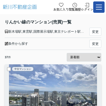
お気に入り
閲覧履歴
ログイン
りんかい線のマンション(売買)一覧
新木場駅,東雲駅,国際展示場駅,東京テレポート駅,天王洲アイル駅,品川シーサイド駅,大井町駅,大崎駅
変更
条件から探す
変更
37
件
中古マンション