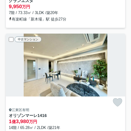
グランエスタ
9,950
万円
7階 / 73.33㎡ / 3LDK /築20年
有楽町線「新木場」駅 徒歩27分
中古マンション
江東区有明
オリゾンマーレ
1416
1
3,980
億
万円
14階 / 65.28㎡ / 2LDK /築21年