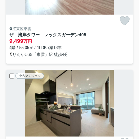
江東区東雲
ザ 湾岸タワー レックスガーデン
405
9,499
万円
4階 / 55.05㎡ / 1LDK /築13年
りんかい線「東雲」駅 徒歩4分
中古マンション