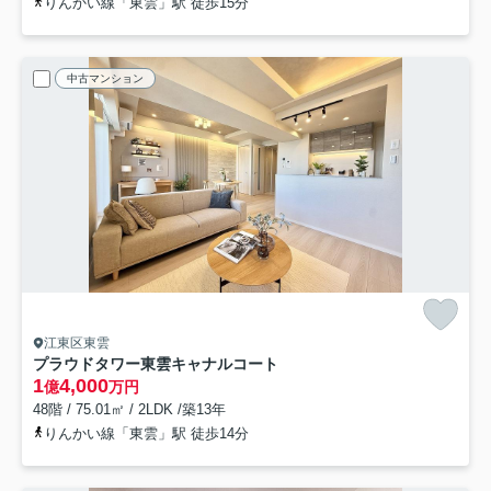
りんかい線「東雲」駅 徒歩15分
中古マンション
江東区東雲
プラウドタワー東雲キャナルコート
1
4,000
億
万円
48階 / 75.01㎡ / 2LDK /築13年
りんかい線「東雲」駅 徒歩14分