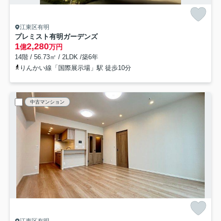
江東区有明
プレミスト有明ガーデンズ
1
2,280
億
万円
14階 / 56.73㎡ / 2LDK /築6年
りんかい線「国際展示場」駅 徒歩10分
中古マンション
江東区有明