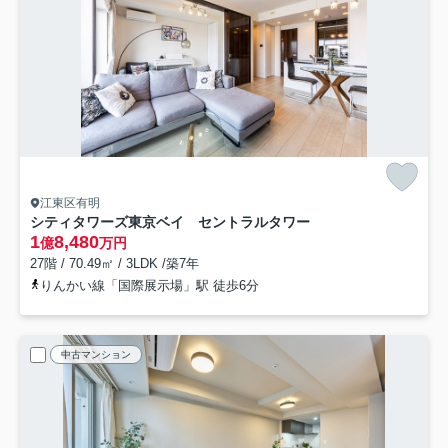
江東区有明
シティタワーズ東京ベイ セントラルタワー
1
8,480
億
万円
27階 / 70.49㎡ / 3LDK /築7年
りんかい線「国際展示場」駅 徒歩6分
中古マンション