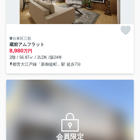
台東区三筋
蔵前アムフラット
8,980
万円
2階 / 56.87㎡ / 2LDK /築24年
都営大江戸線「新御徒町」駅 徒歩7分
会員限定