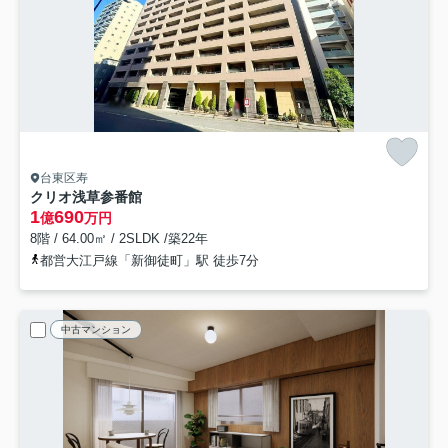
台東区寿
クリオ浅草参番館
1
690
億
万円
8階 / 64.00㎡ / 2SLDK /築22年
都営大江戸線「新御徒町」駅 徒歩7分
中古マンション