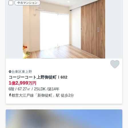
中古マンション
台東区東上野
コージーコート上野御徒町Ⅰ
602
1
2,999
億
万円
6階 / 67.27㎡ / 2SLDK /築14年
都営大江戸線「新御徒町」駅 徒歩2分