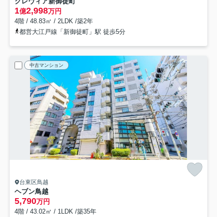
クレヴィア新御徒町
1
2,998
億
万円
4階 / 48.83㎡ / 2LDK /築2年
都営大江戸線「新御徒町」駅 徒歩5分
中古マンション
台東区鳥越
ヘブン鳥越
5,790
万円
4階 / 43.02㎡ / 1LDK /築35年