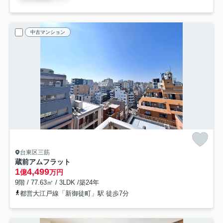
中古マンション
台東区三筋
蔵前アムフラット
1
4,499
億
万円
9階 / 77.63㎡ / 3LDK /築24年
都営大江戸線「新御徒町」駅 徒歩7分