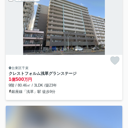
台東区千束
クレストフォルム浅草グランステージ
1
500
億
万円
9階 / 80.46㎡ / 3LDK /築23年
銀座線「浅草」駅 徒歩9分