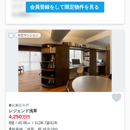
会員登録をして限定物件を見る
中古マンション
台東区今戸
レジェンド浅草
4,250
万円
8階 / 45.86㎡ / 1LDK /築41年
銀座線「浅草」駅 徒歩18分