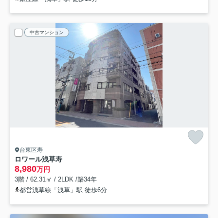
中古マンション
台東区寿
ロワール浅草寿
8,980
万円
3階 / 62.31㎡ / 2LDK /築34年
都営浅草線「浅草」駅 徒歩6分