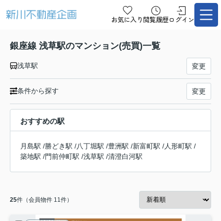
お気に入り
閲覧履歴
ログイン
銀座線 浅草駅のマンション(売買)一覧
浅草駅
変更
条件から探す
変更
おすすめの駅
月島駅
/
勝どき駅
/
八丁堀駅
/
豊洲駅
/
新富町駅
/
人形町駅
/
築地駅
/
門前仲町駅
/
浅草駅
/
清澄白河駅
25
件（会員物件 11件）