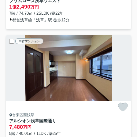
プリムローズ浅草ウエスト
1
2,490
億
万円
7階 / 74.70㎡ / 2SLDK /築22年
都営浅草線「浅草」駅 徒歩12分
中古マンション
台東区西浅草
アルシオン浅草国際通り
7,480
万円
5階 / 40.01㎡ / 1LDK /築25年