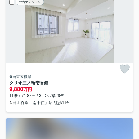
中古マンション
台東区根岸
クリオ三ノ輪壱番館
9,880
万円
11階 / 71.87㎡ / 3LDK /築26年
日比谷線「南千住」駅 徒歩11分