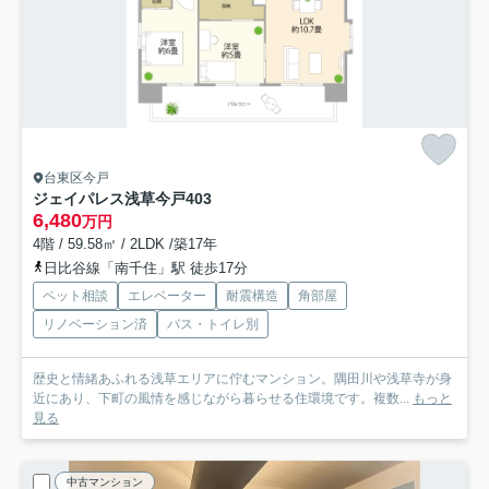
台東区今戸
ジェイパレス浅草今戸
403
6,480
万円
4階 / 59.58㎡ / 2LDK /築17年
日比谷線「南千住」駅 徒歩17分
ペット相談
エレベーター
耐震構造
角部屋
リノベーション済
バス・トイレ別
歴史と情緒あふれる浅草エリアに佇むマンション。隅田川や浅草寺が身
近にあり、下町の風情を感じながら暮らせる住環境です。複数...
もっと
見る
中古マンション