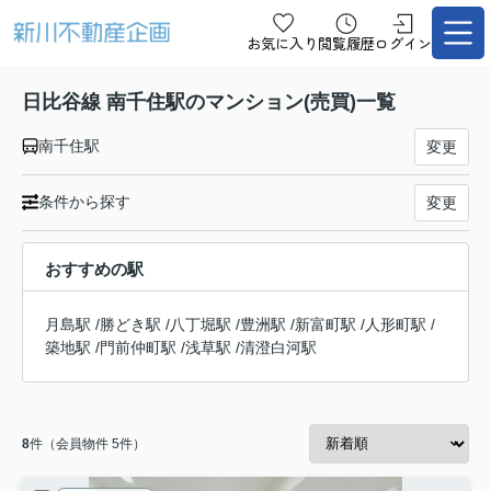
お気に入り
閲覧履歴
ログイン
日比谷線 南千住駅のマンション(売買)一覧
南千住駅
変更
条件から探す
変更
おすすめの駅
月島駅
/
勝どき駅
/
八丁堀駅
/
豊洲駅
/
新富町駅
/
人形町駅
/
築地駅
/
門前仲町駅
/
浅草駅
/
清澄白河駅
8
件（会員物件 5件）