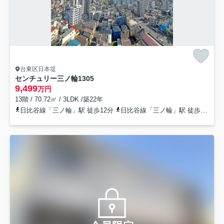
台東区日本堤
センチュリー三ノ輪
1305
9,499
万円
13階 / 70.72㎡ / 3LDK /築22年
日比谷線「三ノ輪」駅 徒歩12分
日比谷線「三ノ輪」駅 徒歩13分