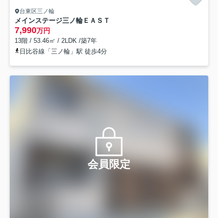
台東区三ノ輪
メインステージ三ノ輪ＥＡＳＴ
7,990
万円
13階 / 53.46㎡ / 2LDK /築7年
日比谷線「三ノ輪」駅 徒歩4分
会員限定