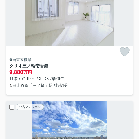
台東区根岸
クリオ三ノ輪壱番館
9,880
万円
11階 / 71.87㎡ / 3LDK /築26年
日比谷線「三ノ輪」駅 徒歩1分
中古マンション