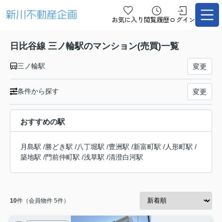
お気に入り
閲覧履歴
ログイン
日比谷線 三ノ輪駅のマンション(売買)一覧
三ノ輪駅
変更
条件から探す
変更
おすすめの駅
月島駅
/
勝どき駅
/
八丁堀駅
/
豊洲駅
/
新富町駅
/
人形町駅
/
築地駅
/
門前仲町駅
/
浅草駅
/
清澄白河駅
10
件（会員物件 5件）