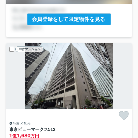
会員登録をして限定物件を見る
中古マンション
台東区竜泉
東京ビューマークス
512
1
1,680
億
万円