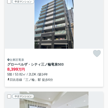
中古マンション
台東区竜泉
グローベルザ・シティ三ノ輪竜泉
503
8,399
万円
5階 / 53.82㎡ / 2LDK /築14年
日比谷線「三ノ輪」駅 徒歩6分
中古マンション