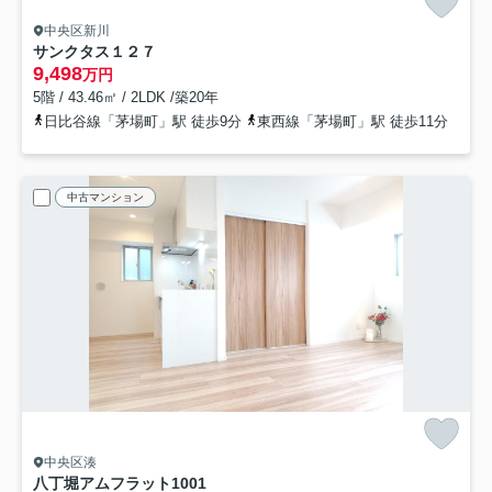
中央区新川
サンクタス１２７
9,498
万円
5階 / 43.46㎡ / 2LDK /築20年
日比谷線「茅場町」駅 徒歩9分
東西線「茅場町」駅 徒歩11分
中古マンション
中央区湊
八丁堀アムフラット
1001