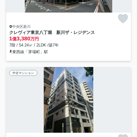
中央区新川
クレヴィア東京八丁堀 新川ザ・レジデンス
1
3,380
億
万円
7階 / 54.24㎡ / 2LDK /築7年
東西線「茅場町」駅
中古マンション