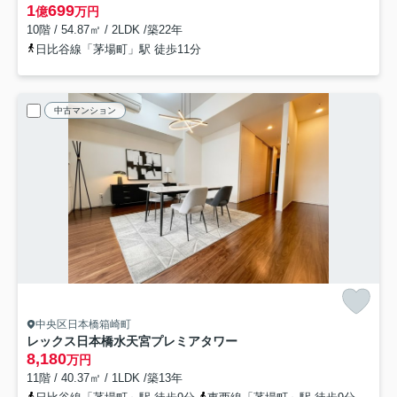
1
699
億
万円
10階 / 54.87㎡ / 2LDK /築22年
日比谷線「茅場町」駅 徒歩11分
中古マンション
中央区日本橋箱崎町
レックス日本橋水天宮プレミアタワー
8,180
万円
11階 / 40.37㎡ / 1LDK /築13年