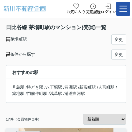
お気に入り
閲覧履歴
ログイン
日比谷線 茅場町駅のマンション(売買)一覧
茅場町駅
変更
条件から探す
変更
おすすめの駅
月島駅
/
勝どき駅
/
八丁堀駅
/
豊洲駅
/
新富町駅
/
人形町駅
/
築地駅
/
門前仲町駅
/
浅草駅
/
清澄白河駅
17
件（会員物件 2件）