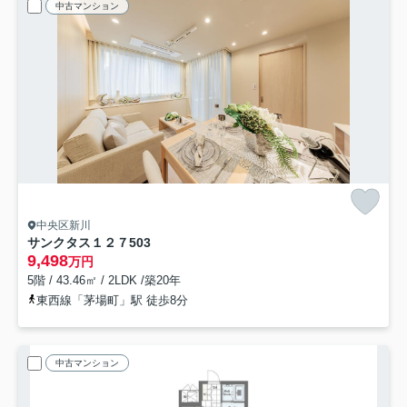
中古マンション
中央区新川
サンクタス１２７
503
9,498
万円
5階 / 43.46㎡ / 2LDK /築20年
東西線「茅場町」駅 徒歩8分
中古マンション