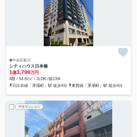
中央区新川
シティハウス日本橋
1
3,799
億
万円
4階 / 54.82㎡ / 2LDK /築23年
日比谷線「茅場町」駅 徒歩4分
東西線「茅場町」駅 徒歩4分
中古マンション