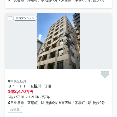
日比谷線「茅場町」駅 徒歩9分
東西線「茅場町」駅 徒歩9分
中古マンション
中央区新川
Ｂｒｉｌｌｉａ新川一丁目
1
2,470
億
万円
6階 / 57.01㎡ / 2LDK /築7年
日比谷線「茅場町」駅 徒歩9分
東西線「茅場町」駅 徒歩9分
角部屋