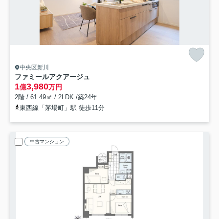
中央区新川
ファミールアクアージュ
1
3,980
億
万円
2階 / 61.49㎡ / 2LDK /築24年
東西線「茅場町」駅 徒歩11分
中古マンション