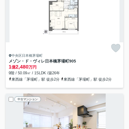
中央区日本橋茅場町
メゾン・ド・ヴィレ日本橋茅場町
905
1
2,480
億
万円
9階 / 50.09㎡ / 1SLDK /築26年
東西線「茅場町」駅 徒歩2分
東西線「茅場町」駅 徒歩2分
中古マンション