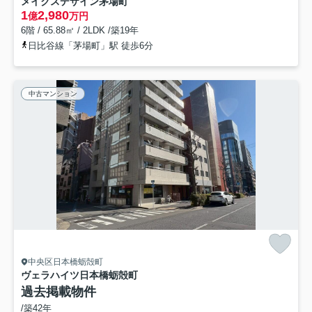
メイクスデザイン茅場町
1
2,980
億
万円
6階 / 65.88㎡ / 2LDK /築19年
日比谷線「茅場町」駅 徒歩6分
中古マンション
中央区日本橋蛎殻町
ヴェラハイツ日本橋蛎殻町
過去掲載物件
/築42年