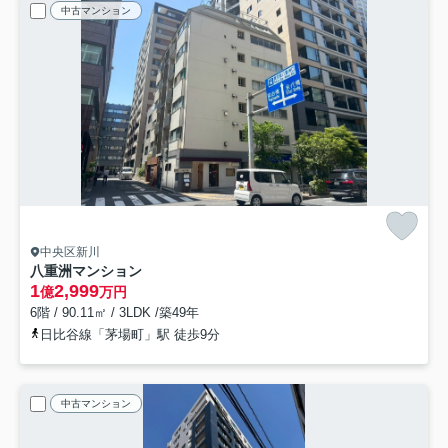
中古マンション
中央区新川
八重洲マンション
1
2,999
億
万円
6階 / 90.11㎡ / 3LDK /築49年
日比谷線「茅場町」駅 徒歩9分
中古マンション