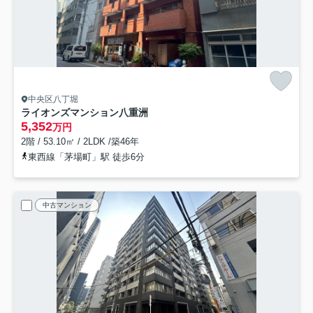
中央区八丁堀
ライオンズマンション八重洲
5,352
万円
2階 / 53.10㎡ / 2LDK /築46年
東西線「茅場町」駅 徒歩6分
中古マンション