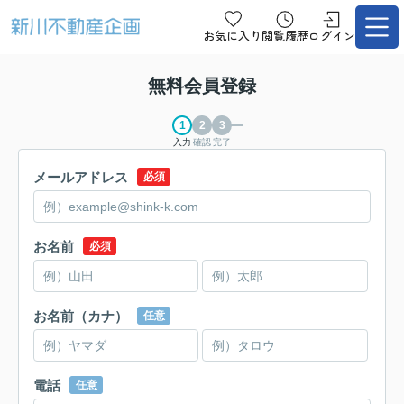
お気に入り
閲覧履歴
ログイン
無料会員登録
入力
確認
完了
メールアドレス
必須
お名前
必須
お名前（カナ）
任意
電話
任意