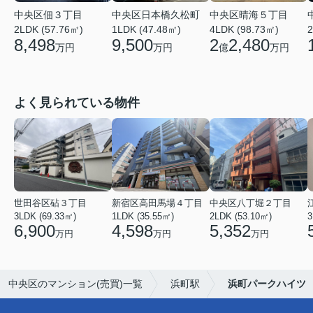
中央区日本橋久松町
中央区晴海５丁目
中央区佃３丁目
1LDK (47.48㎡)
4LDK (98.73㎡)
2LDK (57.76㎡)
2
9,500
2
2,480
8,498
万円
億
万円
万円
よく見られている物件
世田谷区砧３丁目
新宿区高田馬場４丁目
中央区八丁堀２丁目
3LDK (69.33㎡)
1LDK (35.55㎡)
2LDK (53.10㎡)
3
6,900
4,598
5,352
万円
万円
万円
中央区のマンション(売買)一覧
浜町駅
浜町パークハイツ