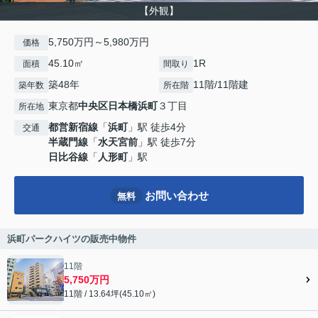
【外観】
5,750万円～5,980万円
価格
45.10㎡
1R
面積
間取り
築48年
11階/11階建
築年数
所在階
東京都
中央区
日本橋浜町
３丁目
所在地
都営新宿線
「
浜町
」駅 徒歩4分
交通
半蔵門線
「
水天宮前
」駅 徒歩7分
日比谷線
「
人形町
」駅
お問い合わせ
無料
浜町パークハイツの販売中物件
11階
5,750万円
11階 / 13.64坪(45.10㎡)