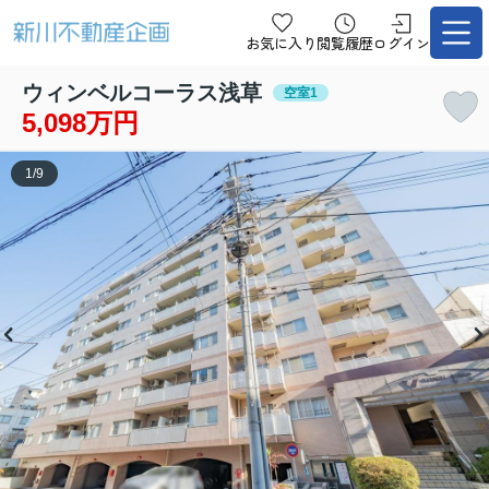
お気に入り
閲覧履歴
ログイン
ウィンベルコーラス浅草
空室1
5,098万円
1
/
9