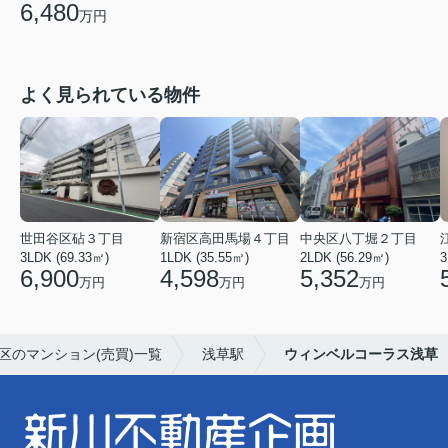
6,480
万円
よく見られている物件
世田谷区砧３丁目
新宿区高田馬場４丁目
中央区八丁堀２丁目
3LDK (69.33㎡)
1LDK (35.55㎡)
2LDK (56.29㎡)
3
6,900
4,598
5,352
万円
万円
万円
区のマンション(売買)一覧
浅草駅
ウィンベルコーラス浅草