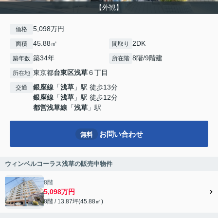
【外観】
5,098万円
価格
45.88㎡
2DK
面積
間取り
築34年
8階/9階建
築年数
所在階
東京都
台東区
浅草
６丁目
所在地
銀座線
「
浅草
」駅 徒歩13分
交通
銀座線
「
浅草
」駅 徒歩12分
都営浅草線
「
浅草
」駅
お問い合わせ
無料
ウィンベルコーラス浅草の販売中物件
8階
5,098万円
8階 / 13.87坪(45.88㎡)