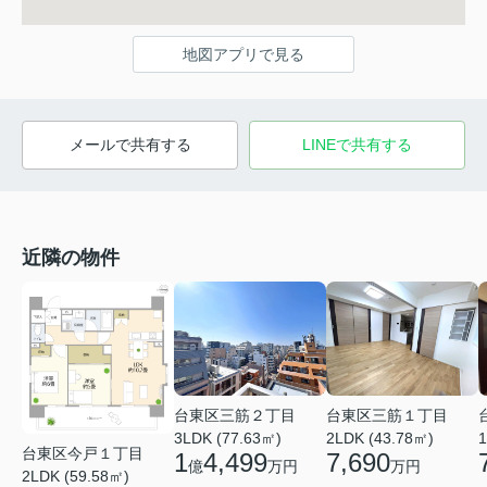
地図アプリで見る
メールで共有する
LINEで共有する
近隣の物件
台東区三筋２丁目
台東区三筋１丁目
3LDK (77.63㎡)
2LDK (43.78㎡)
1
台東区今戸１丁目
1
4,499
7,690
億
万円
万円
2LDK (59.58㎡)