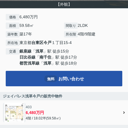
【外観】
6,480万円
価格
59.58㎡
2LDK
面積
間取り
築17年
4階/9階建
築年数
所在階
東京都
台東区
今戸
１丁目15-4
所在地
銀座線
「
浅草
」駅 徒歩15分
交通
日比谷線
「
南千住
」駅 徒歩17分
都営浅草線
「
浅草
」駅 徒歩18分
お問い合わせ
無料
ジェイパレス浅草今戸の販売中物件
403
6,480万円
4階 / 18.02坪(59.58㎡)