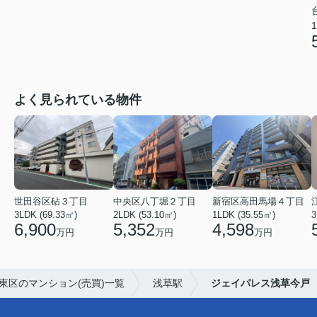
1
よく見られている物件
世田谷区砧３丁目
中央区八丁堀２丁目
新宿区高田馬場４丁目
3LDK (69.33㎡)
2LDK (53.10㎡)
1LDK (35.55㎡)
3
6,900
5,352
4,598
万円
万円
万円
東区のマンション(売買)一覧
浅草駅
ジェイパレス浅草今戸