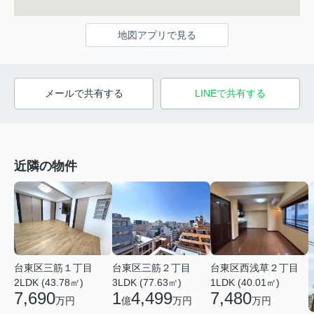
地図アプリで見る
メールで共有する
LINEで共有する
近隣の物件
台東区三筋１丁目
台東区三筋２丁目
台東区西浅草２丁目
2LDK (43.78㎡)
3LDK (77.63㎡)
1LDK (40.01㎡)
7,690
1
4,499
7,480
万円
億
万円
万円