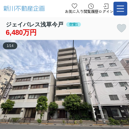
お気に入り
閲覧履歴
ログイン
ジェイパレス浅草今戸
空室1
6,480万円
1
/
14