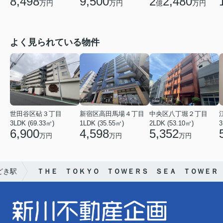
9,500
2
2,480
8,498
万円
億
万円
万円
よく見られている物件
世田谷区砧３丁目
新宿区高田馬場４丁目
中央区八丁堀２丁目
3LDK (69.33㎡)
1LDK (35.55㎡)
2LDK (53.10㎡)
3
6,900
4,598
5,352
万円
万円
万円
どき駅
ＴＨＥ ＴＯＫＹＯ ＴＯＷＥＲＳ ＳＥＡ ＴＯＷＥＲ