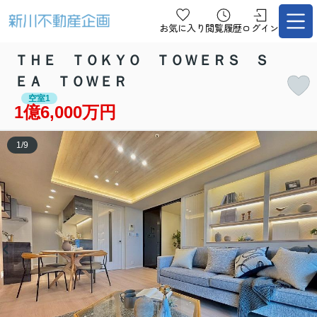
お気に入り
閲覧履歴
ログイン
ＴＨＥ ＴＯＫＹＯ ＴＯＷＥＲＳ Ｓ
ＥＡ ＴＯＷＥＲ
空室1
1億6,000万円
1
/
9