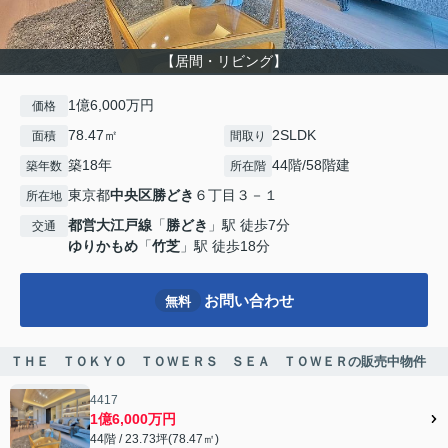
【居間・リビング】
1億6,000万円
価格
78.47㎡
2SLDK
面積
間取り
築18年
44階/58階建
築年数
所在階
東京都
中央区
勝どき
６丁目３－１
所在地
都営大江戸線
「
勝どき
」駅 徒歩7分
交通
ゆりかもめ
「
竹芝
」駅 徒歩18分
お問い合わせ
無料
ＴＨＥ ＴＯＫＹＯ ＴＯＷＥＲＳ ＳＥＡ ＴＯＷＥＲの販売中物件
4417
1億6,000万円
44階 / 23.73坪(78.47㎡)