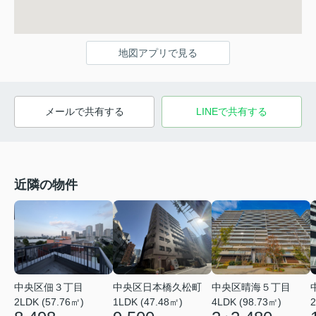
地図アプリで見る
メールで共有する
LINEで共有する
近隣の物件
中央区日本橋久松町
中央区晴海５丁目
中央区佃３丁目
1LDK (47.48㎡)
4LDK (98.73㎡)
2LDK (57.76㎡)
2