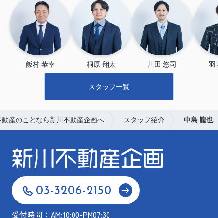
飯村 恭幸
桐原 翔太
川田 悠司
羽
スタッフ一覧
不動産のことなら新川不動産企画へ
スタッフ紹介
中島 龍也
03-3206-2150
受付時間：AM:10:00-PM07:30