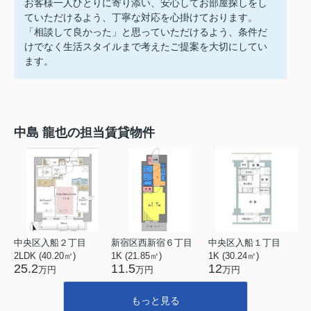
お客様一人ひとりに寄り添い、安心してお部屋探しをし
ていただけるよう、丁寧な対応を心掛けております。
「相談して良かった」と思っていただけるよう、条件だ
けでなく生活スタイルまで考えたご提案を大切にしてい
ます。
中島 龍也の担当賃貸物件
中央区入船２丁目
新宿区西新宿６丁目
中央区入船１丁目
2LDK (40.20㎡)
1K (21.85㎡)
1K (30.24㎡)
25.2
11.5
12
万円
万円
万円
もっと見る