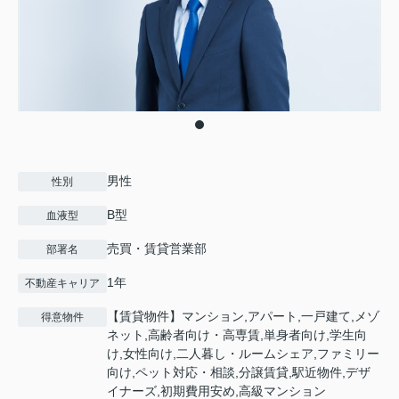
男性
性別
B型
血液型
売買・賃貸営業部
部署名
1年
不動産キャリア
【賃貸物件】マンション,アパート,一戸建て,メゾ
得意物件
ネット,高齢者向け・高専賃,単身者向け,学生向
け,女性向け,二人暮し・ルームシェア,ファミリー
向け,ペット対応・相談,分譲賃貸,駅近物件,デザ
イナーズ,初期費用安め,高級マンション