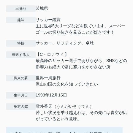
茨城県
出身地
サッカー鑑賞
趣味
主に世界5大リーグなどを観ています。スーパー
ゴールの切り抜きを見ることが好きです！
サッカー、リフティング、卓球
特技
【C・ロナウド 】
尊敬する人
最高峰のサッカー選手でありながら、SNSなどの
影響力も絶大で常に努力をかかさない所
世界一周旅行
将来の夢
沢山の国の文化を知っていきたい
1993年12月15日
生年月日
雲外蒼天（うんがいそうてん）
座右の銘
苦しい状況を乗り越えれば、その先には青空が広
がっているという意味。