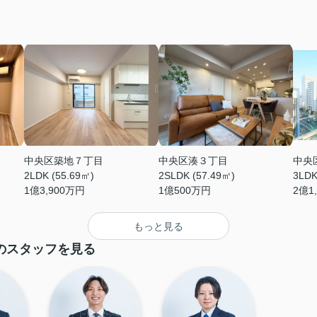
中央区築地７丁目
中央区湊３丁目
中央
2LDK (55.69㎡)
2SLDK (57.49㎡)
3LDK
1
億
3,900
万円
1
億
500
万円
2
億
1
もっと見る
のスタッフを見る