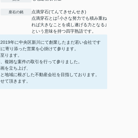
点滴穿石(てんてきせんせき)
座右の銘
点滴穿石とは｢小さな努力でも積み重ね
れば大きなことを成し遂げる力となる｣
という意味を持つ四字熟語です。
2019年に中央区新川にて創業したまだ若い会社です
様に寄り添った営業を心掛けて参ります。
に至ります。
等、複雑な案件の取引を行って参りました。
企画を立ち上げ、
業と地域に根ざした不動産会社を目指しております。
させて頂きます。