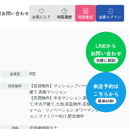
要
お問い合わせ
お気に入り
閲覧履歴
売却査定
会員ログイン
LINE
から
お問い合わせ
気軽に相談!
B型
血液型
来店予約
は
【賃貸物件】マンション,アパート,一戸
得意物件
建て,高級マンション
こちらから
【売買物件】中古マンション,新築戸建
簡単60秒!
て,中古戸建て,土地,収益物件,店舗,リフ
ォーム・リノベーション,タワーマンシ
ョン,ファミリー向け,駅近物件
宅地建物取引士
資格