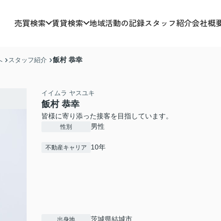
売買検索
賃貸検索
地域活動の記録
スタッフ紹介
会社概
飯村 恭幸
へ
スタッフ紹介
イイムラ ヤスユキ
飯村 恭幸
皆様に寄り添った接客を目指しています。
男性
性別
10年
不動産キャリア
茨城県結城市
出身地