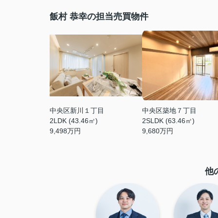
飯村 恭幸の担当売買物件
中央区新川１丁目
中央区築地７丁目
2LDK (43.46㎡)
2SLDK (63.46㎡)
9,498
万円
9,680
万円
他