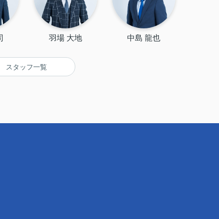
司
羽場 大地
中島 龍也
スタッフ一覧