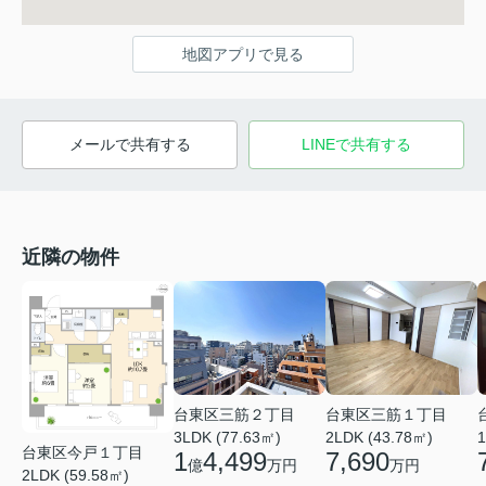
地図アプリで見る
メールで共有する
LINEで共有する
近隣の物件
台東区三筋２丁目
台東区三筋１丁目
3LDK (77.63㎡)
2LDK (43.78㎡)
1
台東区今戸１丁目
1
4,499
7,690
億
万円
万円
2LDK (59.58㎡)