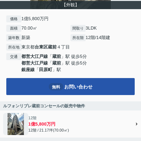
【外観】
1億5,800万円
価格
70.00㎡
3LDK
面積
間取り
新築
12階/14階建
築年数
所在階
東京都
台東区
蔵前
４丁目
所在地
都営大江戸線
「
蔵前
」駅 徒歩5分
交通
都営大江戸線
「
蔵前
」駅 徒歩5分
銀座線
「
田原町
」駅
お問い合わせ
無料
ルフォンリブレ蔵前コンセールの販売中物件
12階
1億5,800万円
12階 / 21.17坪(70.00㎡)