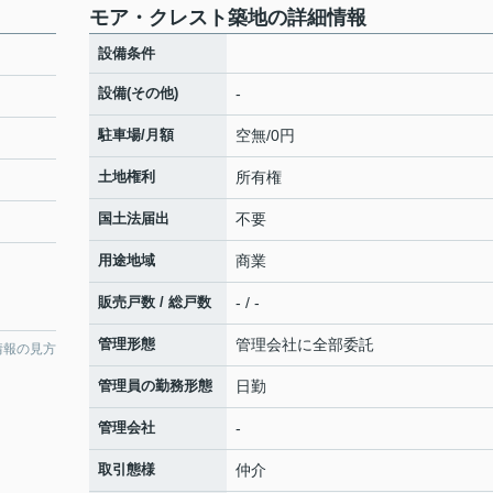
モア・クレスト築地の詳細情報
設備条件
設備(その他)
-
駐車場/月額
空無/0円
土地権利
所有権
国土法届出
不要
用途地域
商業
販売戸数 / 総戸数
- / -
管理形態
管理会社に全部委託
情報の見方
管理員の勤務形態
日勤
管理会社
-
取引態様
仲介