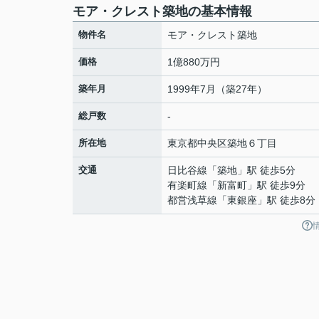
モア・クレスト築地の基本情報
物件名
モア・クレスト築地
価格
1億880万円
築年月
1999年7月（築27年）
総戸数
-
所在地
東京都
中央区
築地
６丁目
交通
日比谷線
「
築地
」駅 徒歩5分
有楽町線
「
新富町
」駅 徒歩9分
都営浅草線
「
東銀座
」駅 徒歩8分