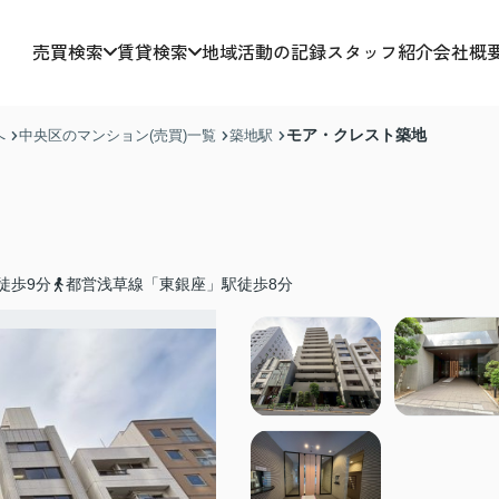
売買検索
賃貸検索
地域活動の記録
スタッフ紹介
会社概
モア・クレスト築地
へ
中央区のマンション(売買)一覧
築地駅
徒歩9分
都営浅草線「東銀座」駅徒歩8分