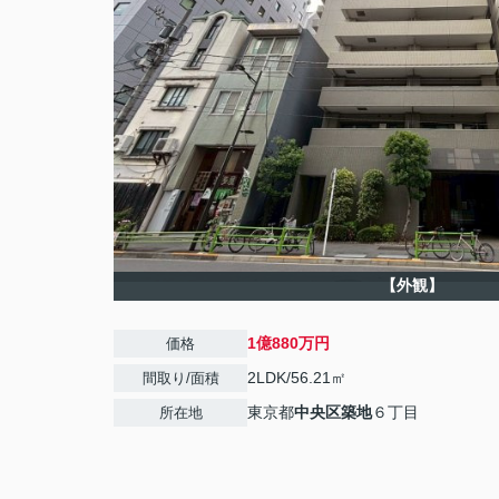
【外観】
1億880万円
価格
2LDK/56.21㎡
間取り/面積
東京都
中央区
築地
６丁目
所在地