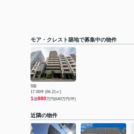
モア・クレスト築地で募集中の物件
5階
17.00坪 (56.21㎡)
1
880
億
万円(640万円/坪)
近隣の物件