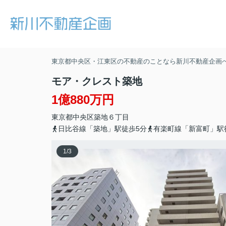
東京都中央区・江東区の不動産のことなら新川不動産企画
モア・クレスト築地
1億880万円
東京都
中央区
築地
６丁目
日比谷線「築地」駅徒歩5分
有楽町線「新富町」駅
1
/
3