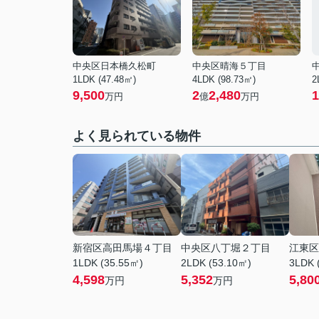
中央区日本橋久松町
中央区晴海５丁目
1LDK (47.48㎡)
4LDK (98.73㎡)
2
9,500
2
2,480
1
万円
億
万円
よく見られている物件
新宿区高田馬場４丁目
中央区八丁堀２丁目
江東区
1LDK (35.55㎡)
2LDK (53.10㎡)
3LDK 
4,598
5,352
5,80
万円
万円