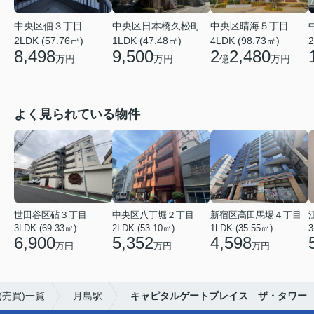
中央区日本橋久松町
中央区晴海５丁目
中央区佃３丁目
1LDK (47.48㎡)
4LDK (98.73㎡)
2LDK (57.76㎡)
2
9,500
2
2,480
8,498
万円
億
万円
万円
よく見られている物件
世田谷区砧３丁目
中央区八丁堀２丁目
新宿区高田馬場４丁目
3LDK (69.33㎡)
2LDK (53.10㎡)
1LDK (35.55㎡)
3
6,900
5,352
4,598
万円
万円
万円
売買)一覧
月島駅
キャピタルゲートプレイス ザ・タワー