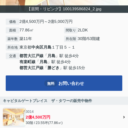
【居間・リビング】100139586824_2.jpg
2億4,500万円～2億5,000万円
価格
77.86㎡
2LDK
面積
間取り
築11年
30階/53階建
築年数
所在階
東京都
中央区
月島
１丁目５－１
所在地
都営大江戸線
「
月島
」駅 徒歩4分
交通
有楽町線
「
月島
」駅 徒歩4分
都営大江戸線
「
勝どき
」駅 徒歩15分
お問い合わせ
無料
キャピタルゲートプレイス ザ・タワーの販売中物件
3014
2億4,500万円
30階 / 23.55坪(77.86㎡)