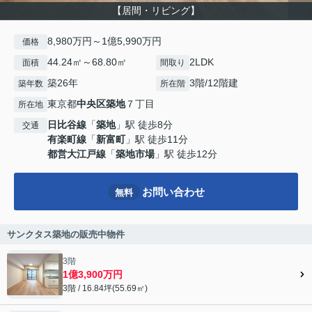
【居間・リビング】
8,980万円～1億5,990万円
価格
44.24㎡～68.80㎡
2LDK
面積
間取り
築26年
3階/12階建
築年数
所在階
東京都
中央区
築地
７丁目
所在地
日比谷線
「
築地
」駅 徒歩8分
交通
有楽町線
「
新富町
」駅 徒歩11分
都営大江戸線
「
築地市場
」駅 徒歩12分
お問い合わせ
無料
サンクタス築地の販売中物件
3階
1億3,900万円
3階 / 16.84坪(55.69㎡)