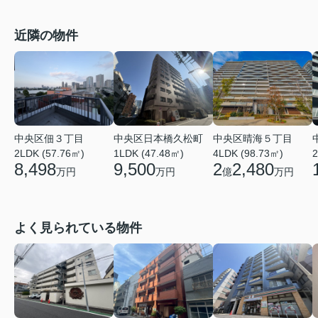
近隣の物件
中央区日本橋久松町
中央区晴海５丁目
中央区佃３丁目
1LDK (47.48㎡)
4LDK (98.73㎡)
2LDK (57.76㎡)
2
9,500
2
2,480
8,498
万円
億
万円
万円
よく見られている物件