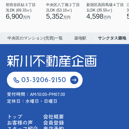
世田谷区砧３丁目
中央区八丁堀２丁目
新宿区高田馬場４丁目
3LDK (69.33㎡)
2LDK (53.10㎡)
1LDK (35.55㎡)
3
6,900
5,352
4,598
万円
万円
万円
中央区のマンション(売買)一覧
築地駅
サンクタス築地
03-3206-2150
受付時間：AM:10:00-PM07:30
定休日：水曜日・日曜日
トップ
会社概要
お客様の声
会員登録
スタッフ紹介
来店予約