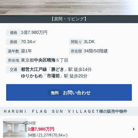
【居間・リビング】
1億7,980万円
価格
70.34㎡
3LDK
面積
間取り
築1年
34階/50階建
築年数
所在階
東京都
中央区
晴海
５丁目
所在地
都営大江戸線
「
勝どき
」駅 徒歩14分
交通
ゆりかもめ
「
市場前
」駅 徒歩20分
お問い合わせ
無料
ＨＡＲＵＭＩ ＦＬＡＧ ＳＵＮ ＶＩＬＬＡＧＥＴ棟の販売中物件
34階
1億7,980万円
34階 / 21.27坪(70.34㎡)