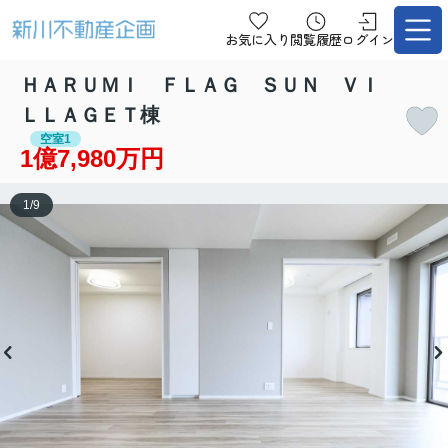
お気に入り
閲覧履歴
ログイン
ＨＡＲＵＭＩ ＦＬＡＧ ＳＵＮ ＶＩ
ＬＬＡＧＥＴ棟
空室1
1億7,980万円
1
/
9