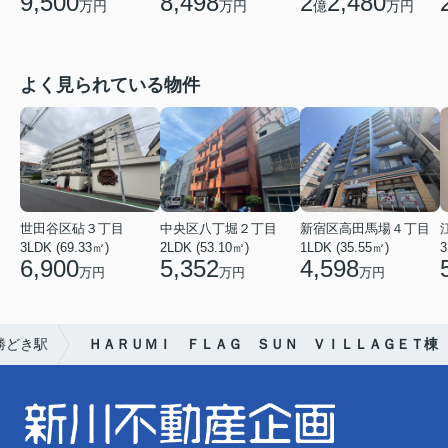
9,500
2
2,480
8,498
万円
億
万円
万円
よく見られている物件
世田谷区砧３丁目
中央区八丁堀２丁目
新宿区高田馬場４丁目
3LDK (69.33㎡)
2LDK (53.10㎡)
1LDK (35.55㎡)
3
6,900
5,352
4,598
万円
万円
万円
勝どき駅
ＨＡＲＵＭＩ ＦＬＡＧ ＳＵＮ ＶＩＬＬＡＧＥＴ棟