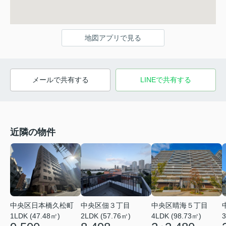
地図アプリで見る
メールで共有する
LINEで共有する
近隣の物件
中央区日本橋久松町
中央区晴海５丁目
中央区佃３丁目
1LDK (47.48㎡)
4LDK (98.73㎡)
3
2LDK (57.76㎡)