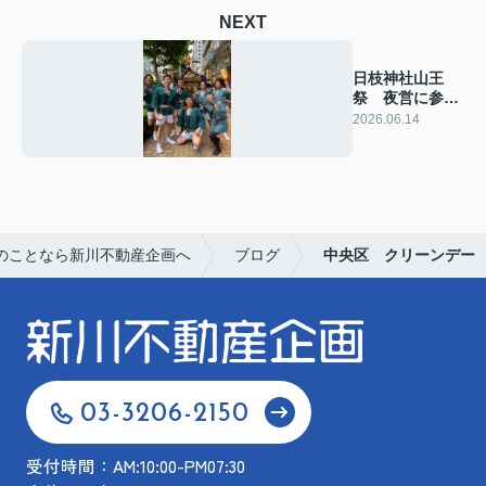
NEXT
日枝神社山王
祭 夜営に参加
しました！
2026.06.14
のことなら新川不動産企画へ
ブログ
中央区 クリーンデー
03-3206-2150
受付時間：AM:10:00-PM07:30