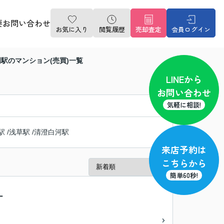
要
お問い合わせ
お気に入り
閲覧履歴
売却査定
会員ログイン
明駅のマンション(売買)一覧
LINE
から
お問い合わせ
気軽に相談!
駅
/
浅草駅
/
清澄白河駅
来店予約
は
こちらから
簡単60秒!
ー