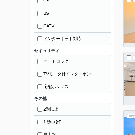
CS
BS
CATV
インターネット対応
セキュリティ
オートロック
TVモニタ付インターホン
宅配ボックス
その他
2階以上
中古
1階の物件
最上階