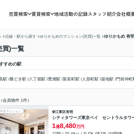
売買検索
賃貸検索
地域活動の記録
スタッフ紹介
会社概
ゆりかもめ 有
へ
沿線・駅から探す
ゆりかもめのマンション(売買)一覧
買)一覧
すすめの駅
島駅
/
勝どき駅
/
八丁堀駅
/
豊洲駅
/
新富町駅
/
人形町駅
/
築地駅
/
門前仲町
（会員物件 1件）
中古マンション
江東区
有明
シティタワーズ東京ベイ セントラルタワ
1
8,480
億
万円
27階 / 70.49㎡ / 3LDK /築7年 /33階建