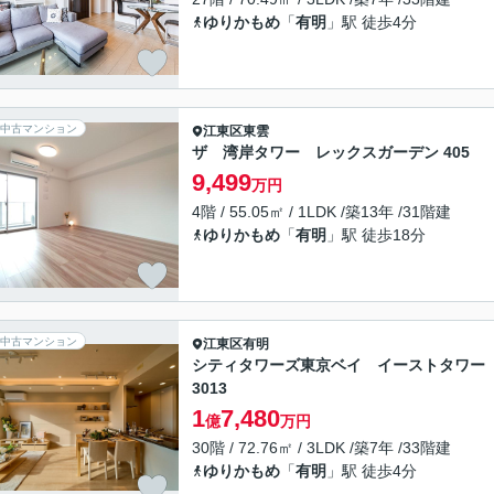
ゆりかもめ
「
有明
」駅 徒歩4分
中古マンション
江東区
東雲
ザ 湾岸タワー レックスガーデン 405
9,499
万円
4階 / 55.05㎡ / 1LDK /築13年 /31階建
ゆりかもめ
「
有明
」駅 徒歩18分
中古マンション
江東区
有明
シティタワーズ東京ベイ イーストタワー
3013
1
7,480
億
万円
30階 / 72.76㎡ / 3LDK /築7年 /33階建
ゆりかもめ
「
有明
」駅 徒歩4分