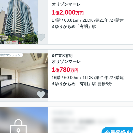
オリゾンマーレ
1
2,000
億
万円
17階 / 68.81㎡ / 2LDK /築21年 /27階建
ゆりかもめ
「
有明
」駅
中古マンション
江東区
有明
オリゾンマーレ
1
780
億
万円
16階 / 60.00㎡ / 1LDK /築21年 /27階建
ゆりかもめ
「
有明
」駅 徒歩8分
会員登録を