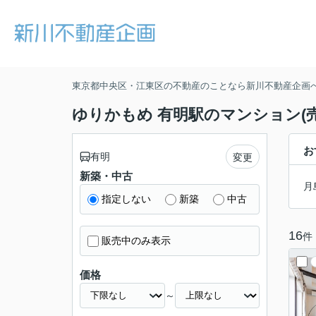
東京都中央区・江東区の不動産のことなら新川不動産企画
ゆりかもめ 有明駅のマンション(売
お
有明
変更
新築・中古
月
指定しない
新築
中古
16
件
販売中のみ表示
価格
～