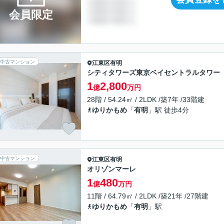
会員限定
中古マンション
江東区
有明
シティタワーズ東京ベイセントラルタワー
1
2,800
億
万円
28階 / 54.24㎡ / 2LDK /築7年 /33階建
ゆりかもめ
「
有明
」駅 徒歩4分
中古マンション
江東区
有明
オリゾンマーレ
1
480
億
万円
11階 / 64.79㎡ / 2LDK /築21年 /27階建
ゆりかもめ
「
有明
」駅