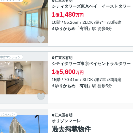
江東区
有明
シティタワーズ東京ベイ イーストタワー
1
1,480
億
万円
10階 / 55.26㎡ / 2LDK /築7年 /33階建
ゆりかもめ
「
有明
」駅 徒歩6分
中古マンション
江東区
有明
シティタワーズ東京ベイセントラルタワー
1
5,600
億
万円
15階 / 70.41㎡ / 3LDK /築7年 /33階建
ゆりかもめ
「
有明
」駅 徒歩5分
マンション
江東区
有明
オリゾンマーレ
過去掲載物件