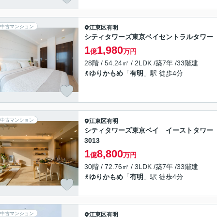
中古マンション
江東区
有明
シティタワーズ東京ベイセントラルタワー
1
1,980
億
万円
28階 / 54.24㎡ / 2LDK /築7年 /33階建
ゆりかもめ
「
有明
」駅 徒歩4分
中古マンション
江東区
有明
シティタワーズ東京ベイ イーストタワー
3013
1
8,800
億
万円
30階 / 72.76㎡ / 3LDK /築7年 /33階建
ゆりかもめ
「
有明
」駅 徒歩4分
中古マンション
江東区
有明