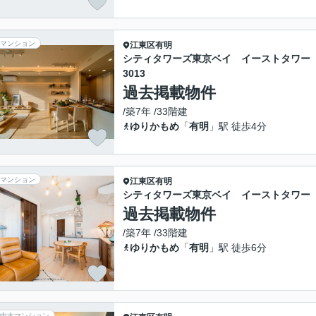
マンション
江東区
有明
シティタワーズ東京ベイ イーストタワー
3013
過去掲載物件
/築7年 /33階建
ゆりかもめ
「
有明
」駅 徒歩4分
マンション
江東区
有明
シティタワーズ東京ベイ イーストタワー
過去掲載物件
/築7年 /33階建
ゆりかもめ
「
有明
」駅 徒歩6分
中古マンション