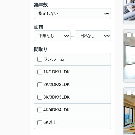
築年数
面積
～
間取り
ワンルーム
1K/1DK/1LDK
2K/2DK/2LDK
3K/3DK/3LDK
4K/4DK/4LDK
5K以上