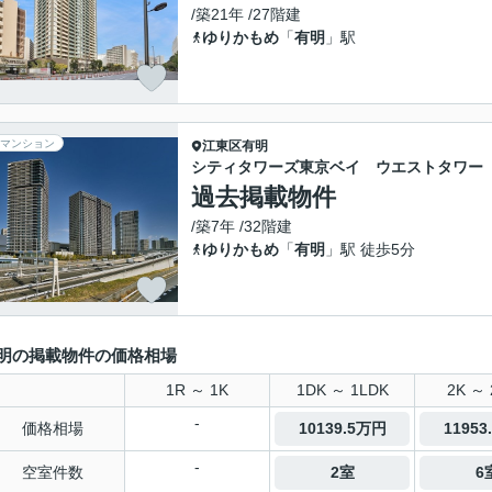
/築21年 /27階建
ゆりかもめ
「
有明
」駅
マンション
江東区
有明
シティタワーズ東京ベイ ウエストタワー
過去掲載物件
/築7年 /32階建
ゆりかもめ
「
有明
」駅 徒歩5分
明の掲載物件の価格相場
1R ～ 1K
1DK ～ 1LDK
2K ～ 
-
価格相場
10139.5万円
11953
-
空室件数
2室
6