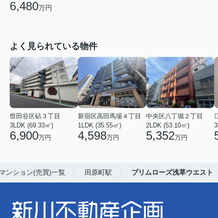
6,480
万円
よく見られている物件
世田谷区砧３丁目
新宿区高田馬場４丁目
中央区八丁堀２丁目
3LDK (69.33㎡)
1LDK (35.55㎡)
2LDK (53.10㎡)
3
6,900
4,598
5,352
万円
万円
万円
マンション(売買)一覧
田原町駅
プリムローズ浅草ウエスト