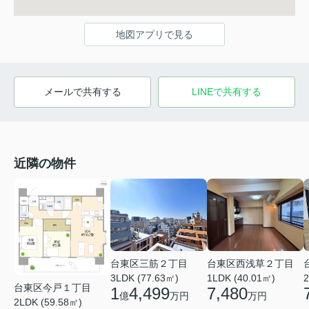
地図アプリで見る
メールで共有する
LINEで共有する
近隣の物件
台東区三筋２丁目
台東区西浅草２丁目
3LDK (77.63㎡)
1LDK (40.01㎡)
2
台東区今戸１丁目
1
4,499
7,480
億
万円
万円
2LDK (59.58㎡)