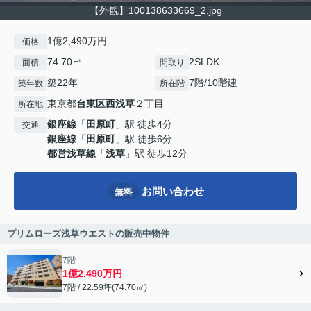
【外観】100138633669_2.jpg
1億2,490万円
価格
74.70㎡
2SLDK
面積
間取り
築22年
7階/10階建
築年数
所在階
東京都
台東区
西浅草
２丁目
所在地
銀座線
「
田原町
」駅 徒歩4分
交通
銀座線
「
田原町
」駅 徒歩6分
都営浅草線
「
浅草
」駅 徒歩12分
お問い合わせ
無料
プリムローズ浅草ウエストの販売中物件
7階
1億2,490万円
7階 / 22.59坪(74.70㎡)