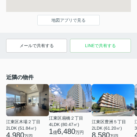
地図アプリで見る
メールで共有する
LINEで共有する
近隣の物件
江東区扇橋２丁目
江東区豊洲５丁目
江東区木場２丁目
4LDK (80.47㎡)
2LDK (61.20㎡)
3
2LDK (51.84㎡)
1
6,480
億
万円
8,580
4,980
万円
万円