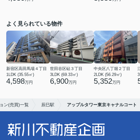
よく見られている物件
新宿区高田馬場４丁目
世田谷区砧３丁目
中央区八丁堀２丁目
1LDK (35.55㎡)
3LDK (69.33㎡)
2LDK (56.29㎡)
3
4,598
6,900
5,352
万円
万円
万円
ョン(売買)一覧
辰巳駅
アップルタワー東京キャナルコート