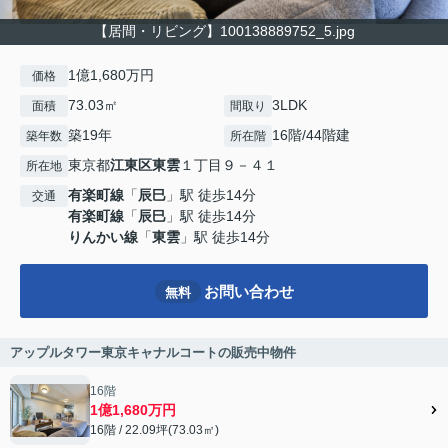
【居間・リビング】100138889752_5.jpg
1億1,680万円
価格
73.03㎡
3LDK
面積
間取り
築19年
16階/44階建
築年数
所在階
東京都
江東区
東雲
１丁目９－４１
所在地
有楽町線
「
辰巳
」駅 徒歩14分
交通
有楽町線
「
辰巳
」駅 徒歩14分
りんかい線
「
東雲
」駅 徒歩14分
お問い合わせ
無料
アップルタワー東京キャナルコートの販売中物件
16階
1億1,680万円
16階 / 22.09坪(73.03㎡)