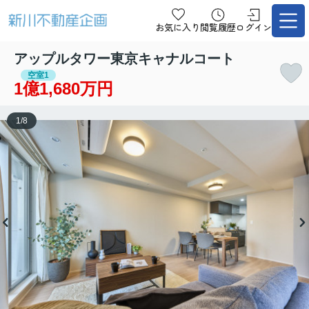
お気に入り
閲覧履歴
ログイン
アップルタワー東京キャナルコート
空室1
1億1,680万円
1
/
8