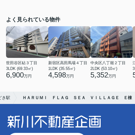
よく見られている物件
世田谷区砧３丁目
新宿区高田馬場４丁目
中央区八丁堀２丁目
3LDK (69.33㎡)
1LDK (35.55㎡)
2LDK (53.10㎡)
3
6,900
4,598
5,352
万円
万円
万円
どき駅
ＨＡＲＵＭＩ ＦＬＡＧ ＳＥＡ ＶＩＬＬＡＧＥ Ｅ棟