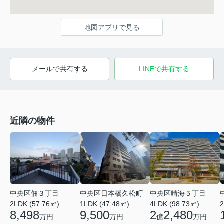
地図アプリで見る
メールで共有する
LINEで共有する
近隣の物件
中央区日本橋久松町
中央区晴海５丁目
中央区佃３丁目
1LDK (47.48㎡)
4LDK (98.73㎡)
2LDK (57.76㎡)
2
9,500
2
2,480
8,498
万円
億
万円
万円