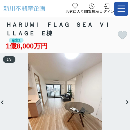
お気に入り
閲覧履歴
ログイン
ＨＡＲＵＭＩ ＦＬＡＧ ＳＥＡ ＶＩ
ＬＬＡＧＥ Ｅ棟
空室1
1億8,000万円
1
/
9