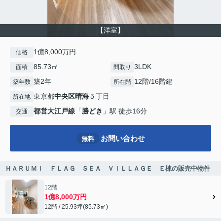
【洋室】
1億8,000万円
価格
85.73㎡
3LDK
面積
間取り
築2年
12階/16階建
築年数
所在階
東京都
中央区
晴海
５丁目
所在地
都営大江戸線
「
勝どき
」駅 徒歩16分
交通
お問い合わせ
無料
ＨＡＲＵＭＩ ＦＬＡＧ ＳＥＡ ＶＩＬＬＡＧＥ Ｅ棟の販売中物件
12階
1億8,000万円
12階 / 25.93坪(85.73㎡)