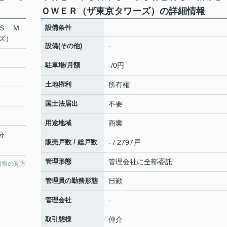
ＯＷＥＲ（ザ東京タワーズ）の詳細情報
Ｓ Ｍ
設備条件
ズ）
設備(その他)
-
駐車場/月額
-/0円
土地権利
所有権
国土法届出
不要
用途地域
商業
分
販売戸数 / 総戸数
- / 2797戸
管理形態
管理会社に全部委託
情報の見方
管理員の勤務形態
日勤
管理会社
-
取引態様
仲介