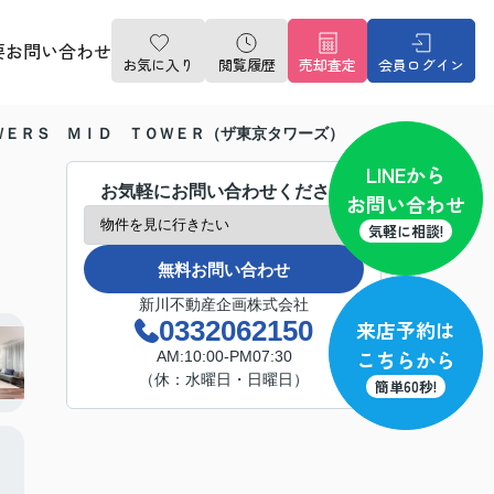
要
お問い合わせ
お気に入り
閲覧履歴
売却査定
会員ログイン
ＷＥＲＳ ＭＩＤ ＴＯＷＥＲ（ザ東京タワーズ）
LINE
から
お気軽にお問い合わせください
お問い合わせ
気軽に相談!
無料お問い合わせ
新川不動産企画株式会社
0332062150
来店予約
は
こちらから
AM:10:00-PM07:30
（休：水曜日・日曜日）
簡単60秒!