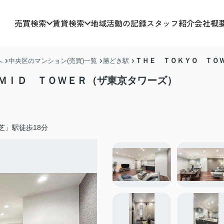
売買検索
賃貸検索
地域活動の記録
スタッフ紹介
会社概
ＴＨＥ ＴＯＫＹＯ ＴＯ
へ
中央区のマンション(売買)一覧
勝どき駅
ＭＩＤ ＴＯＷＥＲ（ザ東京タワーズ）
芝」駅徒歩18分