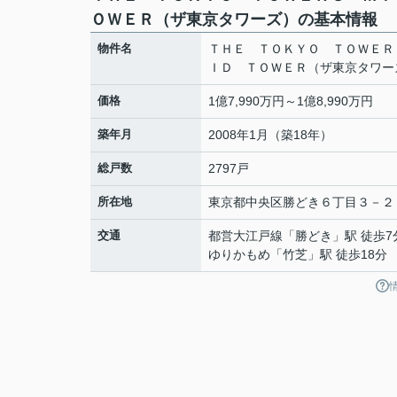
ＯＷＥＲ（ザ東京タワーズ）の基本情報
物件名
ＴＨＥ ＴＯＫＹＯ ＴＯＷＥＲ
ＩＤ ＴＯＷＥＲ（ザ東京タワー
価格
1億7,990万円～1億8,990万円
築年月
2008年1月（築18年）
総戸数
2797戸
所在地
東京都
中央区
勝どき
６丁目３－２
交通
都営大江戸線
「
勝どき
」駅 徒歩7
ゆりかもめ
「
竹芝
」駅 徒歩18分