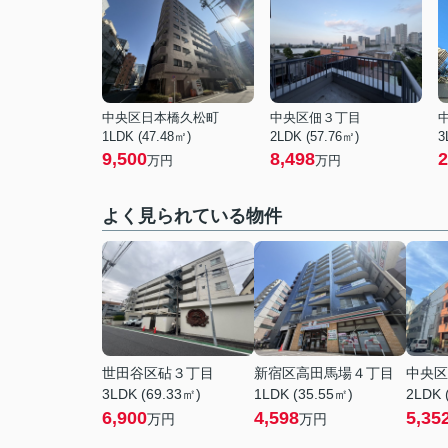
中央区日本橋久松町
中央区佃３丁目
1LDK (47.48㎡)
2LDK (57.76㎡)
3
9,500
8,498
2
万円
万円
よく見られている物件
世田谷区砧３丁目
新宿区高田馬場４丁目
中央区
3LDK (69.33㎡)
1LDK (35.55㎡)
2LDK 
6,900
4,598
5,35
万円
万円