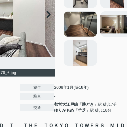
76_6.jpg
2008年1月(築18年)
築年
-
駐車
都営大江戸線
「
勝どき
」駅 徒歩7分
交通
ゆりかもめ
「
竹芝
」駅 徒歩18分
Ｄ Ｔ
ＴＨＥ ＴＯＫＹＯ ＴＯＷＥＲＳ ＭＩＤ