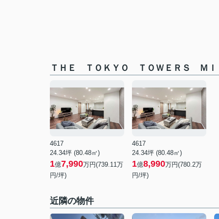
ＴＨＥ ＴＯＫＹＯ ＴＯＷＥＲＳ ＭＩ
4617
4617
24.34坪 (80.48㎡)
24.34坪 (80.48㎡)
1
7,990
1
8,990
億
万円(739.11万
億
万円(780.2万
円/坪)
円/坪)
近隣の物件