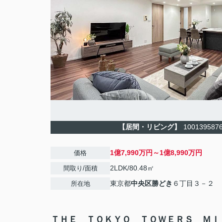
【居間・リビング】
1001395876
1億7,990万円～1億8,990万円
価格
2LDK/80.48㎡
間取り/面積
東京都
中央区
勝どき
６丁目３－２
所在地
ＴＨＥ ＴＯＫＹＯ ＴＯＷＥＲＳ ＭＩ