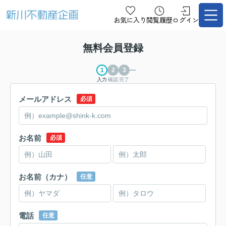
お気に入り
閲覧履歴
ログイン
無料会員登録
入力
確認
完了
メールアドレス
必須
お名前
必須
お名前（カナ）
任意
電話
任意