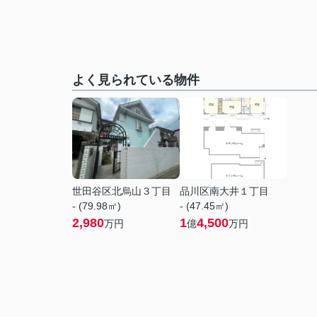
よく見られている物件
世田谷区北烏山３丁目
品川区南大井１丁目
- (79.98㎡)
- (47.45㎡)
2,980
1
4,500
万円
億
万円