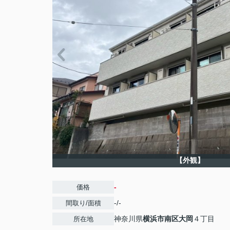
【外観】
-
価格
-/-
間取り/面積
神奈川県
横浜市南区
大岡
４丁目
所在地