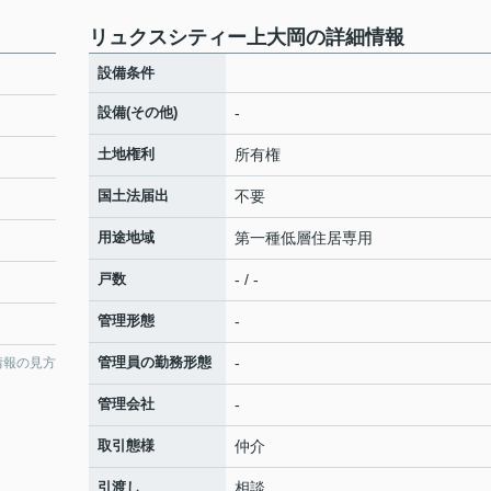
リュクスシティー上大岡の詳細情報
設備条件
設備(その他)
-
土地権利
所有権
国土法届出
不要
用途地域
第一種低層住居専用
戸数
- / -
管理形態
-
管理員の勤務形態
-
情報の見方
管理会社
-
取引態様
仲介
引渡し
相談