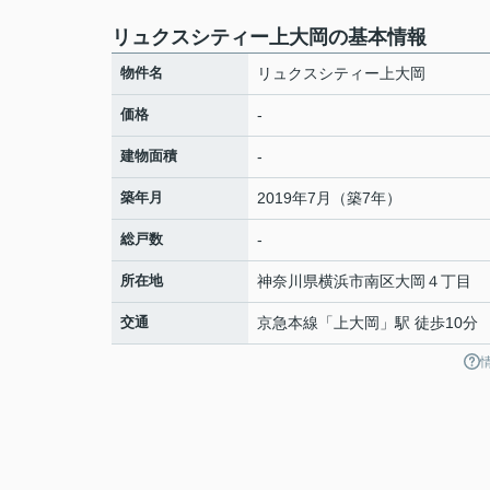
リュクスシティー上大岡の基本情報
物件名
リュクスシティー上大岡
価格
-
建物面積
-
築年月
2019年7月（築7年）
総戸数
-
所在地
神奈川県
横浜市南区
大岡
４丁目
交通
京急本線
「
上大岡
」駅 徒歩10分