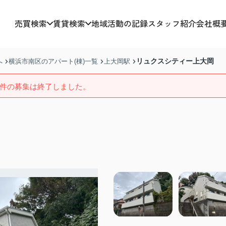
売買検索
賃貸検索
地域活動の記録
スタッフ紹介
会社概
リュクスシティー上大岡
へ
横浜市南区のアパート(棟)一覧
上大岡駅
件の募集は終了しました。