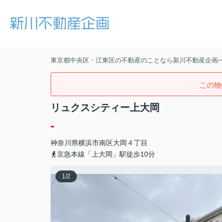
東京都中央区・江東区の不動産のことなら新川不動産企画
この物
リュクスシティー上大岡
-
神奈川県
横浜市南区
大岡
４丁目
京急本線「上大岡」駅徒歩10分
1
/
2