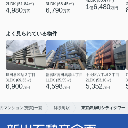
4LDK (80.47㎡)
2
2LDK (51.84㎡)
3LDK (68.45㎡)
1
6,480
億
万円
4,980
6,790
万円
万円
よく見られている物件
世田谷区砧３丁目
新宿区高田馬場４丁目
中央区八丁堀２丁目
3LDK (69.33㎡)
1LDK (35.55㎡)
2LDK (53.10㎡)
3
6,900
4,598
5,352
万円
万円
万円
のマンション(売買)一覧
錦糸町駅
東京錦糸町シティタワー