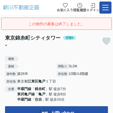
お気に入り
閲覧履歴
ログイン
この物件の募集は終了しました。
東京錦糸町シティタワー
空室0
-
-
価格
-
3LDK
面積
間取り
築26年
10階/14階建
築年数
所在階
東京都
江東区
亀戸
１丁目
所在地
半蔵門線
「
錦糸町
」駅 徒歩7分
交通
東武亀戸線
「
亀戸
」駅 徒歩8分
半蔵門線
「
住吉
」駅 徒歩15分
お問い合わせ