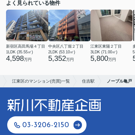
よく見られている物件
新宿区高田馬場４丁目
中央区八丁堀２丁目
江東区東陽２丁目
1LDK (35.55㎡)
2LDK (53.10㎡)
3LDK (71.00㎡)
5
4,598
5,352
5,800
万円
万円
万円
江東区のマンション(売買)一覧
住吉駅
ノーブル亀戸
03-3206-2150