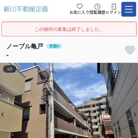
お気に入り
閲覧履歴
ログイン
この物件の募集は終了しました。
ノーブル亀戸
空室0
-
1
/
2