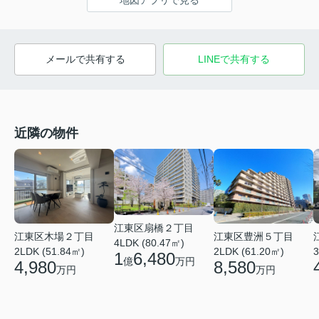
メールで共有する
LINEで共有する
近隣の物件
江東区扇橋２丁目
江東区豊洲５丁目
江東区木場２丁目
4LDK (80.47㎡)
2LDK (61.20㎡)
3
2LDK (51.84㎡)
1
6,480
億
万円
8,580
4,980
万円
万円