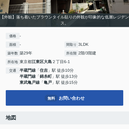
【外観】落ち着いたブラウンタイル貼りの外観が印象的な低層レジデン
ス。
-
価格
-
3LDK
面積
間取り
築29年
2階/3階建
築年数
所在階
東京都
江東区
大島
２丁目6-1
所在地
半蔵門線
「
住吉
」駅 徒歩10分
交通
半蔵門線
「
錦糸町
」駅 徒歩13分
東武亀戸線
「
亀戸
」駅 徒歩15分
お問い合わせ
無料
地図