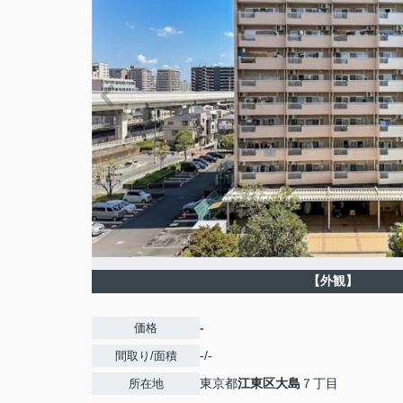
【外観】
-
価格
-/-
間取り/面積
東京都
江東区
大島
７丁目
所在地