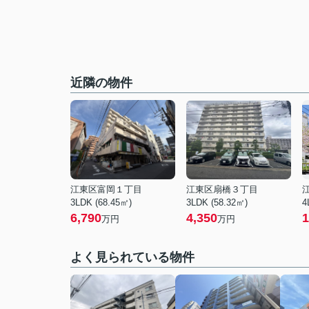
近隣の物件
江東区富岡１丁目
江東区扇橋３丁目
3LDK (68.45㎡)
3LDK (58.32㎡)
4
6,790
4,350
1
万円
万円
よく見られている物件