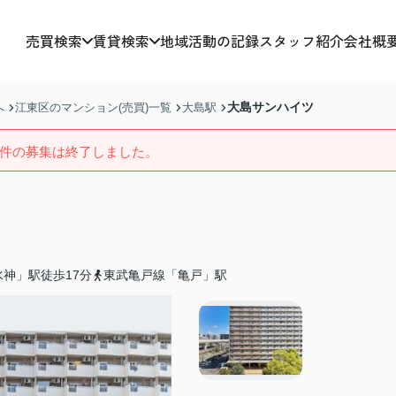
売買検索
賃貸検索
地域活動の記録
スタッフ紹介
会社概
大島サンハイツ
へ
江東区のマンション(売買)一覧
大島駅
件の募集は終了しました。
神」駅徒歩17分
東武亀戸線「亀戸」駅