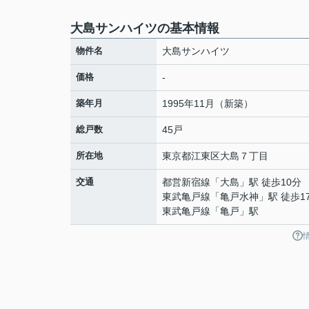
大島サンハイツの基本情報
物件名
大島サンハイツ
価格
-
築年月
1995年11月（新築）
総戸数
45戸
所在地
東京都
江東区
大島
７丁目
交通
都営新宿線
「
大島
」駅 徒歩10分
東武亀戸線
「
亀戸水神
」駅 徒歩1
東武亀戸線
「
亀戸
」駅