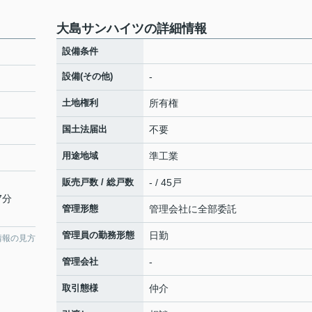
大島サンハイツの詳細情報
設備条件
設備(その他)
-
土地権利
所有権
国土法届出
不要
用途地域
準工業
販売戸数 / 総戸数
- / 45戸
7分
管理形態
管理会社に全部委託
管理員の勤務形態
日勤
情報の見方
管理会社
-
取引態様
仲介