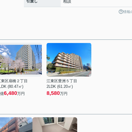
引渡し
相談
情報
江東区扇橋２丁目
江東区豊洲５丁目
LDK (80.47㎡)
2LDK (61.20㎡)
6,480
8,580
億
万円
万円