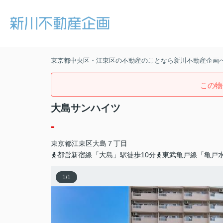
東京都中央区・江東区の不動産のことなら新川不動産企画
この物
大島サンハイツ
-
東京都
江東区
大島
７丁目
都営新宿線「大島」駅徒歩10分
東武亀戸線「亀戸水
1
/
1