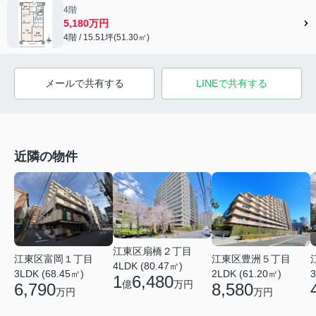
4階
5,180万円
4階 / 15.51坪(51.30㎡)
メールで共有する
LINEで共有する
近隣の物件
江東区扇橋２丁目
江東区豊洲５丁目
江東区富岡１丁目
4LDK (80.47㎡)
2LDK (61.20㎡)
3
3LDK (68.45㎡)
1
6,480
億
万円
8,580
6,790
万円
万円