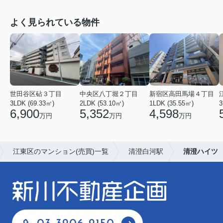
よく見られている物件
世田谷区砧３丁目
中央区八丁堀２丁目
新宿区高田馬場４丁目
3LDK (69.33㎡)
2LDK (53.10㎡)
1LDK (35.55㎡)
3
6,900
5,352
4,598
万円
万円
万円
江東区のマンション(売買)一覧
清澄白河駅
清澄ハイツ